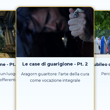
Le case di guarigione - Pt. 2
e - Pt. 1
Giubileo 
: un luogo
Perc
Aragorn guaritore: l'arte della cura
offerente
come vocazione integrale