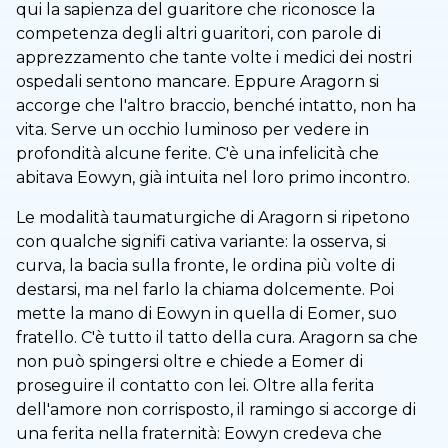
qui la sapienza del guaritore che riconosce la
competenza degli altri guaritori, con parole di
apprezzamento che tante volte i medici dei nostri
ospedali sentono mancare. Eppure Aragorn si
accorge che l'altro braccio, benché intatto, non ha
vita. Serve un occhio luminoso per vedere in
profondità alcune ferite. C'è una infelicità che
abitava Eowyn, già intuita nel loro primo incontro.
Le modalità taumaturgiche di Aragorn si ripetono
con qualche signifi cativa variante: la osserva, si
curva, la bacia sulla fronte, le ordina più volte di
destarsi, ma nel farlo la chiama dolcemente. Poi
mette la mano di Eowyn in quella di Eomer, suo
fratello. C'è tutto il tatto della cura. Aragorn sa che
non può spingersi oltre e chiede a Eomer di
proseguire il contatto con lei. Oltre alla ferita
dell'amore non corrisposto, il ramingo si accorge di
una ferita nella fraternità: Eowyn credeva che