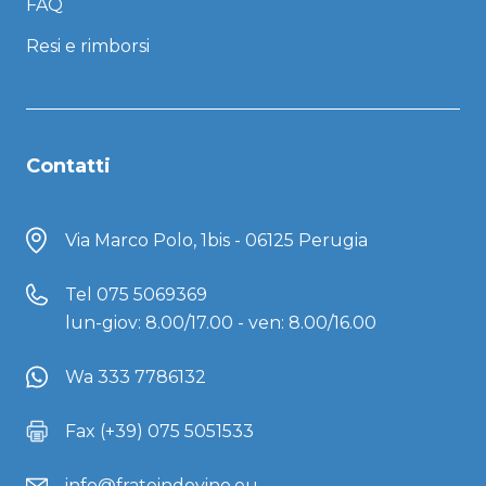
FAQ
Resi e rimborsi
Contatti
Via Marco Polo, 1bis - 06125 Perugia
Tel
075 5069369
lun-giov: 8.00/17.00 - ven: 8.00/16.00
Wa 333 7786132
Fax (+39) 075 5051533
info@frateindovino.eu