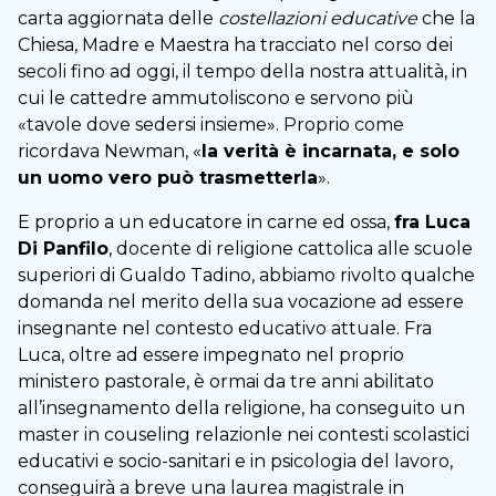
carta aggiornata delle
costellazioni educative
che la
Chiesa, Madre e Maestra ha tracciato nel corso dei
secoli fino ad oggi, il tempo della nostra attualità, in
cui le cattedre ammutoliscono e servono più
«tavole dove sedersi insieme». Proprio come
ricordava Newman, «
la verità è incarnata, e solo
un uomo vero può trasmetterla
».
E proprio a un educatore in carne ed ossa,
fra Luca
Di Panfilo
, docente di religione cattolica alle scuole
superiori di Gualdo Tadino, abbiamo rivolto qualche
domanda nel merito della sua vocazione ad essere
insegnante nel contesto educativo attuale. Fra
Luca, oltre ad essere impegnato nel proprio
ministero pastorale, è ormai da tre anni abilitato
all’insegnamento della religione, ha conseguito un
master in couseling relazionle nei contesti scolastici
educativi e socio-sanitari e in psicologia del lavoro,
conseguirà a breve una laurea magistrale in