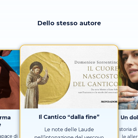
Dello stesso autore
Il Cantico “dalla fine”
arma
Un dol
e
La storia 
Le note delle Laude
apace di
le alle
nell’intonazione del vescovo