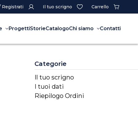
/ Registrati
Il tuo scrigno
Carrello
e
Progetti
Storie
Catalogo
Chi siamo
Contatti
Categorie
Il tuo scrigno
I tuoi dati
Riepilogo Ordini