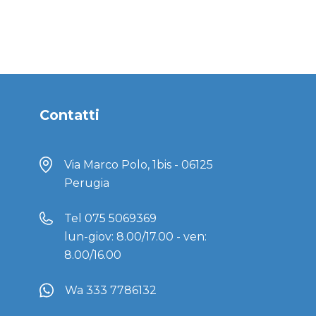
Contatti
Via Marco Polo, 1bis - 06125
Perugia
Tel
075 5069369
lun-giov: 8.00/17.00 - ven:
8.00/16.00
Wa 333 7786132