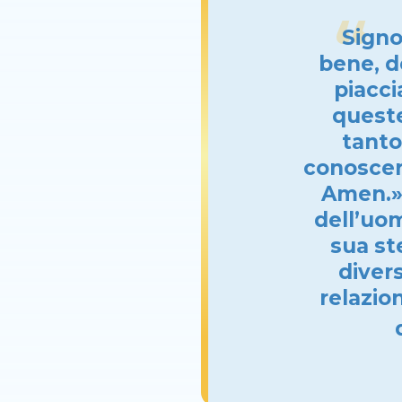
Signo
bene, d
piacci
queste
tanto
conoscert
Amen.» 
dell’uom
sua st
diver
relazio