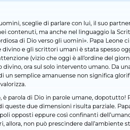
mini, sceglie di parlare con lui, il suo partner
ei contenuti, ma anche nel linguaggio la Scrit
diosa di Dio verso gli uomini». Papa Leone ci 
re divino e gli scrittori umani è stata spesso o
l’attenzione (vizio che oggi è all’ordine del gi
to divino, ora sul solo intervento umano. Da un
di un semplice amanuense non significa glorif
 valorizza.
 è parola di Dio in parole umane, dopotutto! 
 di queste due dimensioni risulta parziale. P
poli opposti eppure così confinanti dell’umano
ri, allora, non può prescindere dall’ambiente st