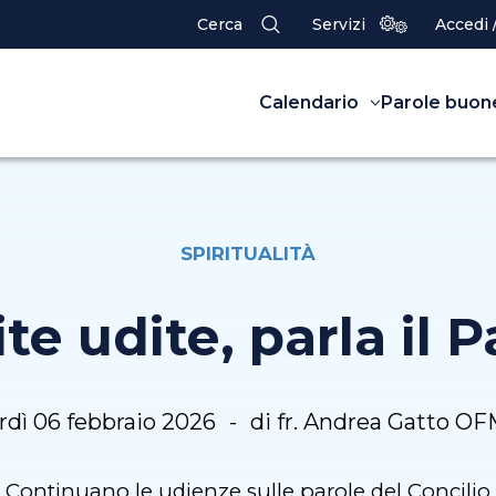
Cerca
Servizi
Accedi 
Calendario
Parole buon
SPIRITUALITÀ
te udite, parla il 
rdì 06 febbraio 2026
di fr. Andrea Gatto O
Continuano le udienze sulle parole del Concilio