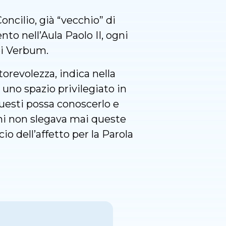
ncilio, già “vecchio” di
o nell’Aula Paolo II, ogni
ei Verbum.
revolezza, indica nella
– uno spazio privilegiato in
questi possa conoscerlo e
ni non slegava mai queste
o dell’affetto per la Parola