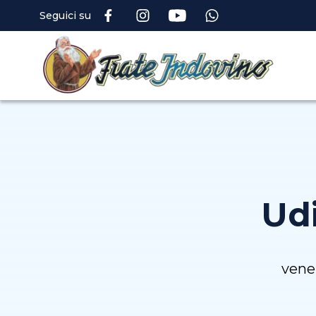
Seguici su
Udi
vene