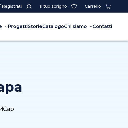
/ Registrati
Il tuo scrigno
Carrello
e
Progetti
Storie
Catalogo
Chi siamo
Contatti
Papa
FMCap