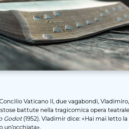
Concilio Vaticano II, due vagabondi, Vladimiro,
stose battute nella tragicomica opera teatra
o Godot
(1952). Vladimir dice: «Hai mai letto l
to un’occhiata».