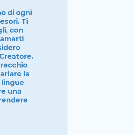
o di ogni
sori. Ti
li, con
 amarti
sidero
 Creatore.
orecchio
arlare la
 lingue
re una
prendere