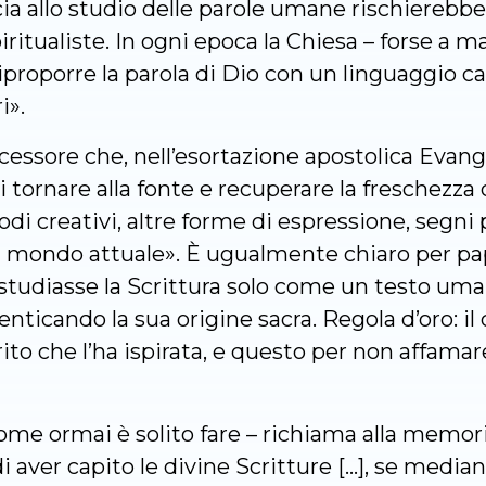
ia allo studio delle parole umane rischierebbe
ritualiste. In ogni epoca la Chiesa – forse a m
proporre la parola di Dio con un linguaggio ca
i».
cessore che, nell’esortazione apostolica Evange
 tornare alla fonte e recuperare la freschezza 
i creativi, altre forme di espressione, segni 
 il mondo attuale». È ugualmente chiaro per p
 studiasse la Scrittura solo come un testo uman
enticando la sua origine sacra. Regola d’oro: il
ito che l’ha ispirata, e questo per non affamare
me ormai è solito fare – richiama alla memoria
 aver capito le divine Scritture […], se medi