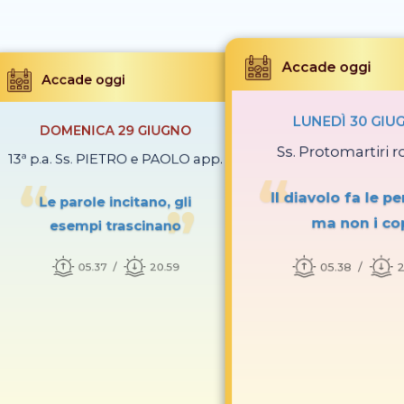
Accade oggi
Accade oggi
LUNEDÌ 30 GIU
DOMENICA 29 GIUGNO
Ss. Protomartiri 
13ª p.a. Ss. PIETRO e PAOLO app.
Il diavolo fa le pe
Le parole incitano, gli
ma non i co
esempi trascinano
05.38
2
05.37
20.59