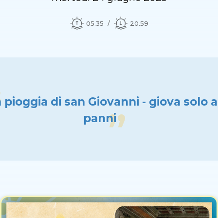
05.35
20.59
 pioggia di san Giovanni - giova solo a
panni