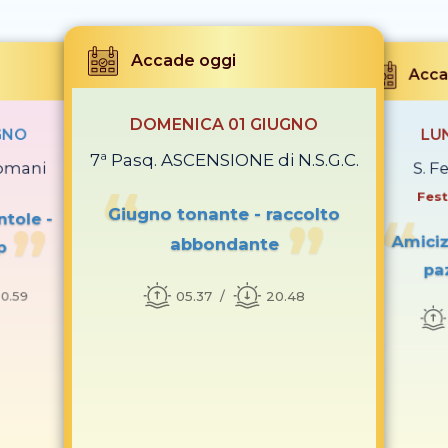
Accade oggi
Acca
DOMENICA 01 GIUGNO
GNO
LU
7ª Pasq. ASCENSIONE di N.S.G.C.
romani
S. Fe
Fest
Giugno tonante - raccolto
ntole -
Amiciz
abbondante
p
pa
05.37
20.48
0.59