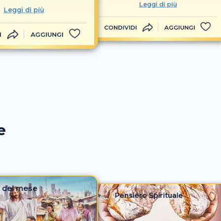
Leggi di più
Leggi di più
CONDIVIDI
AGGIUNGI
I
AGGIUNGI
e
 del mese
Pensiero Spirituale