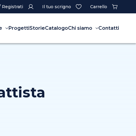
/ Registrati
Il tuo scrigno
Carrello
e
Progetti
Storie
Catalogo
Chi siamo
Contatti
attista