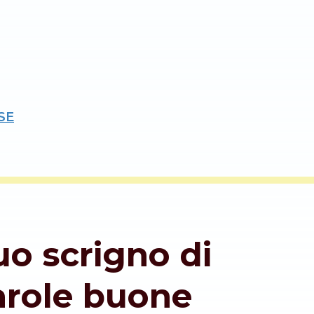
SE
tuo scrigno di
arole buone