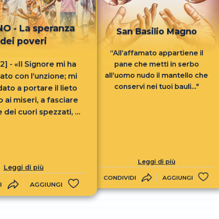
O - La speranza
San Basilio Magno
dei poveri
“All’affamato appartiene il
1-2] - «Il Signore mi ha
pane che metti in serbo
all’uomo nudo il mantello che
ato con l’unzione; mi
conservi nei tuoi bauli..."
to a portare il lieto
 ai miseri, a fasciare
 dei cuori spezzati, a
are la libertà degli
 la scarcerazione dei
nieri, a promulgare
 di misericordia del
Leggi di più
Leggi di più
Signore»
CONDIVIDI
AGGIUNGI
I
AGGIUNGI