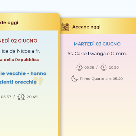
de oggi
Accade oggi
NEDÌ 02 GIUGNO
MARTEDÌ 03 GIUGNO
lice da Nicosia fr.
Ss. Carlo Lwanga e C. mm.
a della Repubblica
05.36
20.50
ie vecchie - hanno
Primo Quarto a h. 05.40
zienti orecchie
05.37
20.49