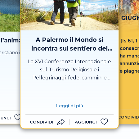
GIUGN
A Palermo il Mondo si
l’anima
[Is 61, 
incontra sul sentiero del
consacr
ristiano in
ha manda
Sacro
La XVI Conferenza Internazionale
annunzio
sul Turismo Religioso e i
le piaghe
Pellegrinaggi: fede, cammini e
proclam
nuove visioni
schiavi,
prigio
l’anno
Leggi di più
CONDIVID
IUNGI
CONDIVIDI
AGGIUNGI