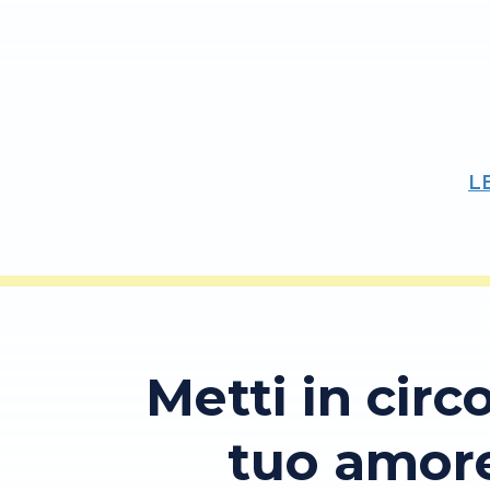
L
Metti in circo
tuo amor