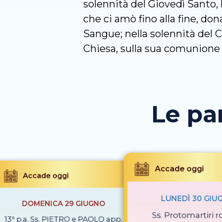
solennità del Giovedì Santo, 
che ci amò fino alla fine, do
Sangue; nella solennità del C
Chiesa, sulla sua comunione 
Le pa
Accade oggi
Accade oggi
LUNEDÌ 30 GIU
DOMENICA 29 GIUGNO
Ss. Protomartiri 
13ª p.a. Ss. PIETRO e PAOLO app.