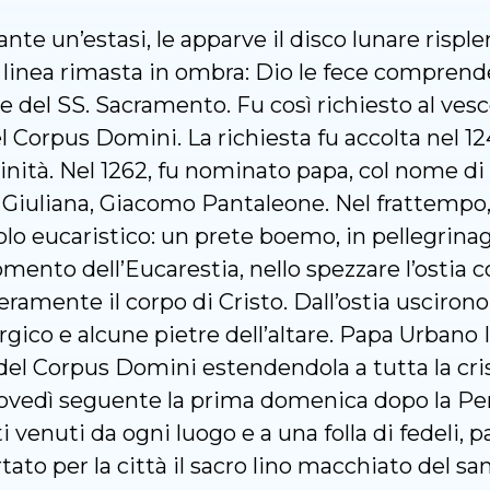
ante un’estasi, le apparve il disco lunare rispl
linea rimasta in ombra: Dio le fece comprend
 del SS. Sacramento. Fu così richiesto al vesc
l Corpus Domini. La richiesta fu accolta nel 12
rinità. Nel 1262, fu nominato papa, col nome di 
 Giuliana, Giacomo Pantaleone. Nel frattempo, 
colo eucaristico: un prete boemo, in pellegrina
ento dell’Eucarestia, nello spezzare l’ostia co
eramente il corpo di Cristo. Dall’ostia usciro
rgico e alcune pietre dell’altare. Papa Urbano 
a del Corpus Domini estendendola a tutta la cris
giovedì seguente la prima domenica dopo la Pen
ti venuti da ogni luogo e a una folla di fedeli,
ato per la città il sacro lino macchiato del san