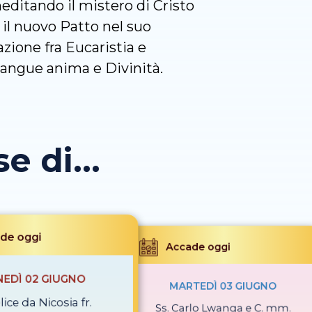
meditando il mistero di Cristo
 il nuovo Patto nel suo
azione fra Eucaristia e
Sangue anima e Divinità.
 di...
de oggi
Accade oggi
NEDÌ 02 GIUGNO
MARTEDÌ 03 GIUGNO
lice da Nicosia fr.
Ss. Carlo Lwanga e C. mm.