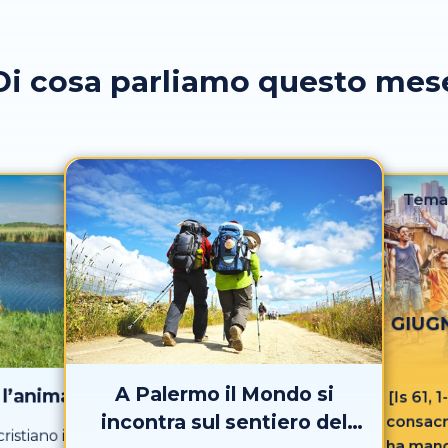
Di cosa parliamo questo mes
Tema
GIUGN
A Palermo il Mondo si
l’anima
[Is 61, 
incontra sul sentiero del
consacr
ristiano in
ha manda