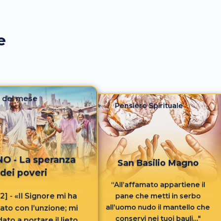
e
 del mese
Pensiero Spirituale
O - La speranza
San Basilio Magno
dei poveri
“All’affamato appartiene il
1-2] - «Il Signore mi ha
pane che metti in serbo
all’uomo nudo il mantello che
ato con l’unzione; mi
conservi nei tuoi bauli..."
to a portare il lieto