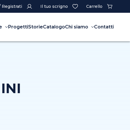
/ Registrati
Il tuo scrigno
Carrello
e
Progetti
Storie
Catalogo
Chi siamo
Contatti
INI