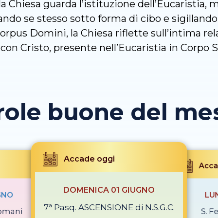
la Chiesa guarda l’istituzione dell’Eucaristia, 
nando se stesso sotto forma di cibo e sigillando
orpus Domini, la Chiesa riflette sull’intima rel
con Cristo, presente nell’Eucaristia in Corpo 
role buone del mese
Accade oggi
Acca
DOMENICA 01 GIUGNO
GNO
LU
7ª Pasq. ASCENSIONE di N.S.G.C.
romani
S. Fe