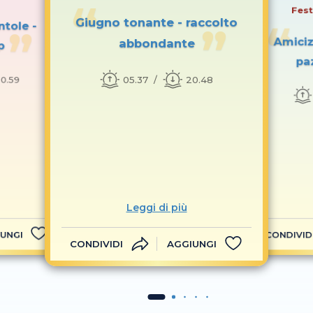
Fest
Giugno tonante - raccolto
ntole -
Amiciz
abbondante
p
pa
05.37
20.48
0.59
Leggi di più
UNGI
CONDIVID
CONDIVIDI
AGGIUNGI