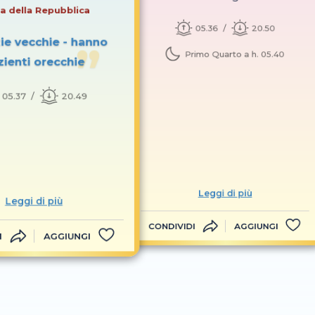
a della Repubblica
05.36
20.50
ie vecchie - hanno
Primo Quarto a h. 05.40
zienti orecchie
05.37
20.49
Leggi di più
Leggi di più
CONDIVIDI
AGGIUNGI
I
AGGIUNGI