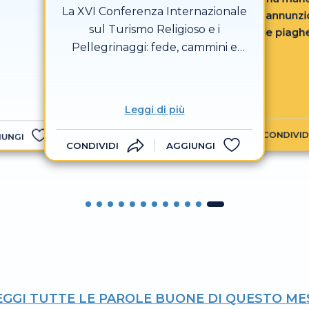
Sacro
La XVI Conferenza Internazionale
annunzio
sul Turismo Religioso e i
le piaghe
Pellegrinaggi: fede, cammini e
proclam
nuove visioni
schiavi,
prigio
l’anno
Leggi di più
CONDIVID
IUNGI
CONDIVIDI
AGGIUNGI
EGGI TUTTE LE PAROLE BUONE DI QUESTO ME