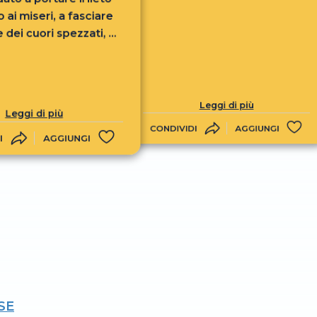
 ai miseri, a fasciare
 dei cuori spezzati, a
are la libertà degli
 la scarcerazione dei
nieri, a promulgare
 di misericordia del
Leggi di più
Leggi di più
Signore»
CONDIVIDI
AGGIUNGI
I
AGGIUNGI
SE