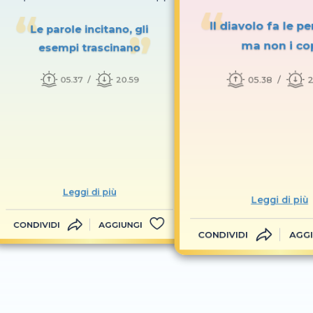
Il diavolo fa le pe
Le parole incitano, gli
ma non i co
esempi trascinano
05.38
2
05.37
20.59
Leggi di più
Leggi di più
CONDIVIDI
AGGIUNGI
CONDIVIDI
AGGI