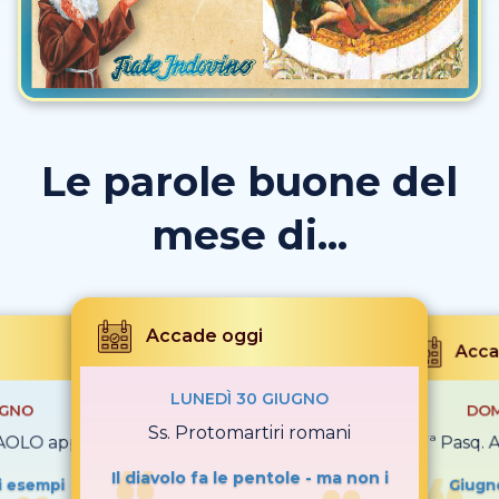
Le parole buone del
mese di...
Accade oggi
Acca
LUNEDÌ 30 GIUGNO
UGNO
DOM
Ss. Protomartiri romani
PAOLO app.
7ª Pasq. 
Il diavolo fa le pentole - ma non i
li esempi
Giugno