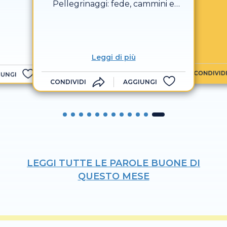
Pellegrinaggi: fede, cammini e
schiavi,
nuove visioni
prigio
l’anno
Leggi di più
CONDIVID
IUNGI
CONDIVIDI
AGGIUNGI
LEGGI TUTTE LE PAROLE BUONE DI
QUESTO MESE