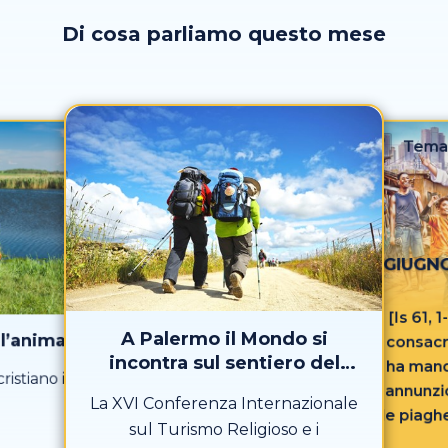
Di cosa parliamo questo mese
Tema
GIUGNO
[Is 61, 
A Palermo il Mondo si
l’anima
consacr
incontra sul sentiero del
ha manda
ristiano in
Sacro
annunzio
La XVI Conferenza Internazionale
le piaghe
sul Turismo Religioso e i
proclam