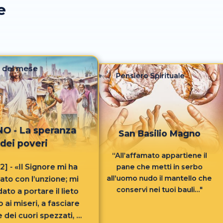
e
 del mese
Pensiero Spirituale
O - La speranza
San Basilio Magno
dei poveri
“All’affamato appartiene il
1-2] - «Il Signore mi ha
pane che metti in serbo
all’uomo nudo il mantello che
ato con l’unzione; mi
conservi nei tuoi bauli..."
to a portare il lieto
 ai miseri, a fasciare
 dei cuori spezzati, a