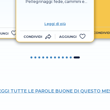
Pellegrinaggi: fede, cammini e
proclam
nuove visioni
schiavi,
prigio
l’anno
Leggi di più
CONDIVID
IUNGI
CONDIVIDI
AGGIUNGI
EGGI TUTTE LE PAROLE BUONE DI QUESTO ME