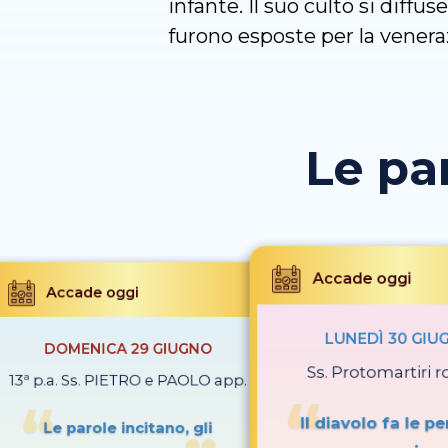
infante. Il suo culto si diff
furono esposte per la venera
Le pa
Accade oggi
Accade oggi
LUNEDÌ 30 GIU
DOMENICA 29 GIUGNO
Ss. Protomartiri 
13ª p.a. Ss. PIETRO e PAOLO app.
Il diavolo fa le pe
Le parole incitano, gli