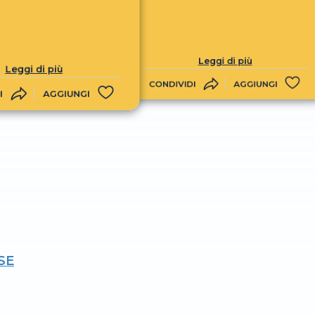
are la libertà degli
 la scarcerazione dei
nieri, a promulgare
 di misericordia del
Leggi di più
Leggi di più
Signore»
CONDIVIDI
AGGIUNGI
I
AGGIUNGI
SE