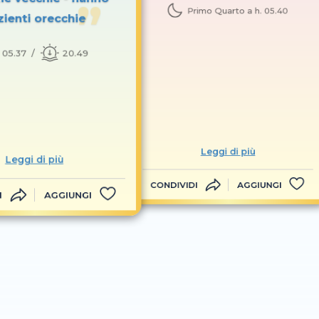
Primo Quarto a h. 05.40
zienti orecchie
05.37
20.49
Leggi di più
Leggi di più
CONDIVIDI
AGGIUNGI
I
AGGIUNGI