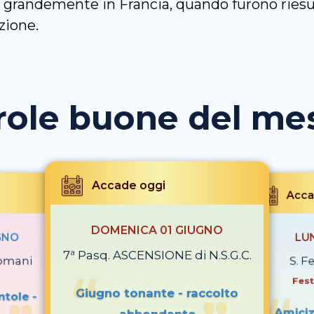
use grandemente in Francia, quando furono ries
zione.
role buone del mese
Accade oggi
Acca
DOMENICA 01 GIUGNO
GNO
LU
7ª Pasq. ASCENSIONE di N.S.G.C.
romani
S. Fe
Fest
Giugno tonante - raccolto
ntole -
Amiciz
abbondante