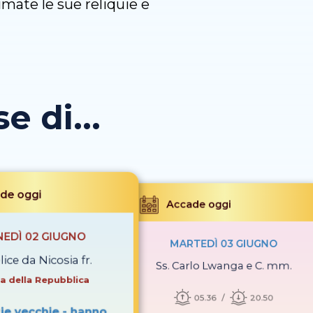
umate le sue reliquie e
 di...
de oggi
Accade oggi
NEDÌ 02 GIUGNO
MARTEDÌ 03 GIUGNO
lice da Nicosia fr.
Ss. Carlo Lwanga e C. mm.
a della Repubblica
05.36
20.50
ie vecchie - hanno