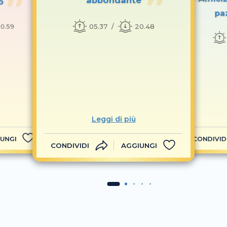
p
pa
05.37
20.48
0.59
Leggi di più
UNGI
CONDIVID
CONDIVIDI
AGGIUNGI