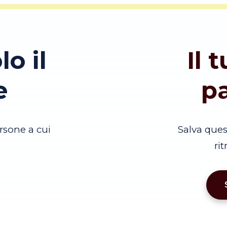
lo il
Il 
e
p
rsone a cui
Salva que
ri