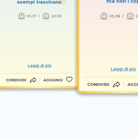
ma non i co
esempi trascinano
05.38
2
05.37
20.59
Leggi di più
Leggi di più
CONDIVIDI
AGGIUNGI
CONDIVIDI
AGGI