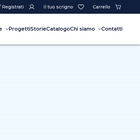
/ Registrati
Il tuo scrigno
Carrello
e
Progetti
Storie
Catalogo
Chi siamo
Contatti