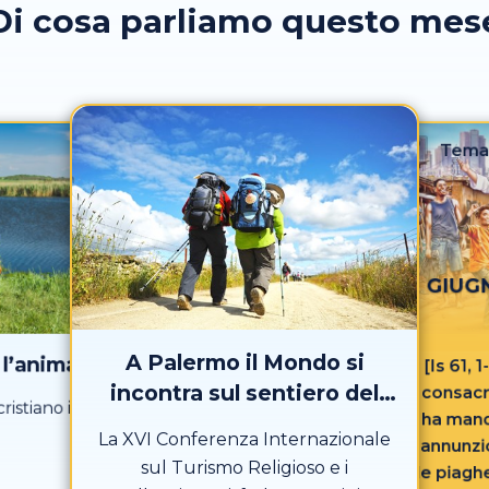
Di cosa parliamo questo mes
Tema
GIUGN
A Palermo il Mondo si
l’anima
[Is 61, 
incontra sul sentiero del
consacr
ristiano in
ha manda
Sacro
La XVI Conferenza Internazionale
annunzio
sul Turismo Religioso e i
le piaghe