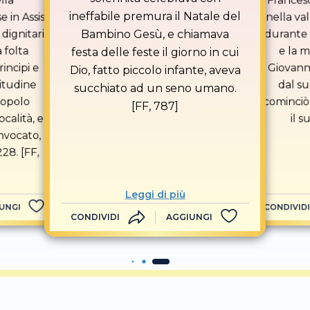
ineffabile premura il Natale del
 in Assisi,
nella va
Bambino Gesù, e chiamava
 dignitari
durante 
 folta
e la 
festa delle feste il giorno in cui
incipi e
Giovanni
Dio, fatto piccolo infante, aveva
itudine
dal su
succhiato ad un seno umano.
popolo
cominciò
[FF, 787]
ocalità, e
il s
nvocato,
28. [FF,
Leggi di più
UNGI
CONDIVIDI
CONDIVIDI
AGGIUNGI