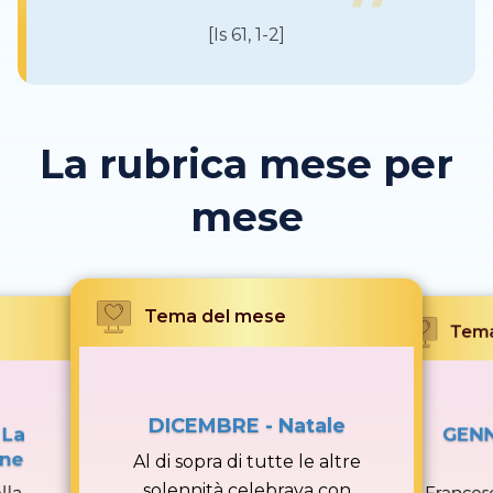
[Is 61, 1-2]
La rubrica mese per
mese
Tema del mese
Tema
DICEMBRE - Natale
 La
GENN
one
Al di sopra di tutte le altre
solennità celebrava con
lla
Francesc