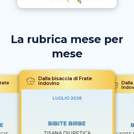
La rubrica mese per
mese
Dalla bisaccia di Frate
Frate
Dalla
Indovino
Indov
LUGLIO 2026
BIBITE BIRBE
BE
B
TISANA DIURETICA