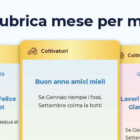
rubrica mese per 
Coltivatori
Colti
26
G
Buon anno amici miei!
Se Gennaio riempie i fossi,
Felice
Lavori
Settembre colma le botti
o!
Gia
asqua al
Se Gen
Sette