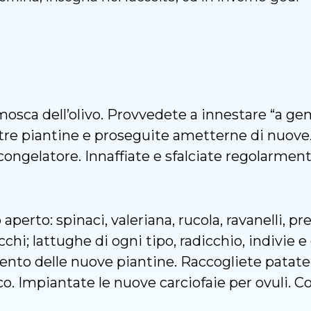
 mosca dell’olivo. Provvedete a innestare “a 
ostre piantine e proseguite ametterne di nuov
congelatore. Innaffiate e sfalciate regolarmente
perto: spinaci, valeriana, rucola, ravanelli, pr
nocchi; lattughe di ogni tipo, radicchio, indivie 
ento delle nuove piantine. Raccogliete patate 
Impiantate le nuove carciofaie per ovuli. C