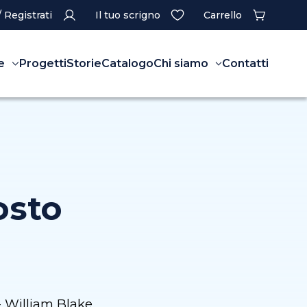
/ Registrati
Il tuo scrigno
Carrello
e
Progetti
Storie
Catalogo
Chi siamo
Contatti
osto
- William Blake.