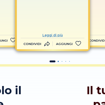
Leggi di più
UNGI
CONDIVID
CONDIVIDI
AGGIUNGI
lo il
Il 
e
p