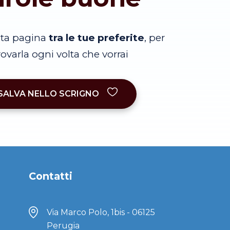
sta pagina
tra le tue preferite
, per
trovarla ogni volta che vorrai
SALVA NELLO SCRIGNO
Contatti
Via Marco Polo, 1bis - 06125
Perugia