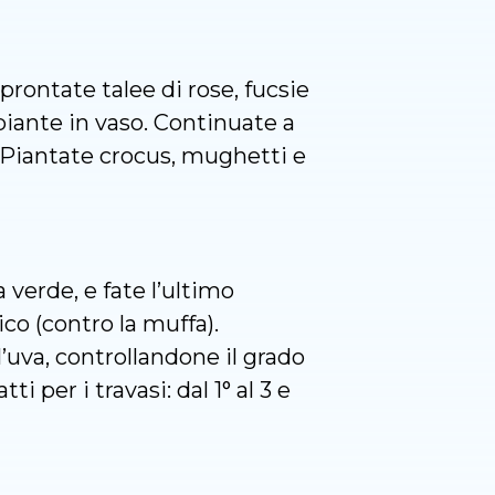
prontate talee di rose, fucsie
piante in vaso. Continuate a
e. Piantate crocus, mughetti e
verde, e fate l’ultimo
co (contro la muffa).
uva, controllandone il grado
 per i travasi: dal 1° al 3 e