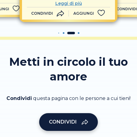
Leggi di più
UNGI
CONDIVIDI
CONDIVIDI
AGGIUNGI
Metti in circolo il tuo
amore
Condividi
questa pagina con le persone a cui tieni!
CONDIVIDI