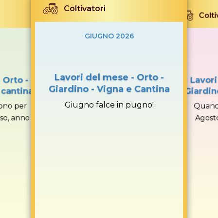
Coltivatori
Colti
GIUGNO 2026
Lavori del mese - Orto -
 Orto -
Lavori
Giardino - Vigna e Cantina
 cantina
Giardin
Giugno falce in pugno!
ono per
Quando
so, anno
Agosto