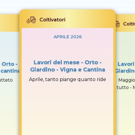
Coltivatori
Colti
APRILE 2026
Lavori del mese - Orto -
 Orto -
Lavori
Giardino - Vigna e Cantina
 cantina
Giardin
Aprile, tanto piange quanto ride
utteto
Maggio
tutto -