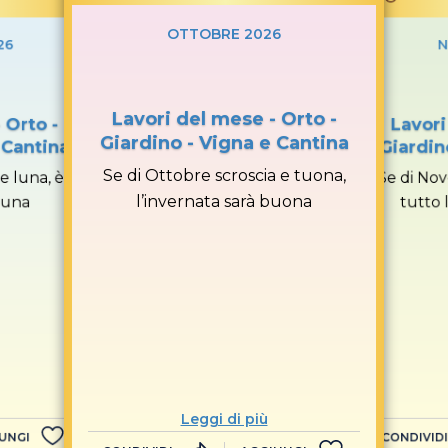
OTTOBRE 2026
26
N
Lavori del mese - Orto -
 Orto -
Lavori
Giardino - Vigna e Cantina
 Cantina
Giardin
Se di Ottobre scroscia e tuona,
e luna, è
Se di Nov
l’invernata sarà buona
rtuna
tutto 
Leggi di più
UNGI
CONDIVIDI