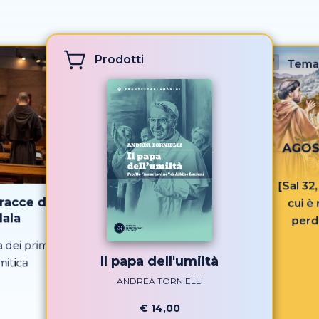
Prodotti
Tema
AGOST
[Sal 32
tracce di
cui è
ala
perd
 dei primi
Il papa dell'umiltà
mitica
ANDREA TORNIELLI
€ 14,00