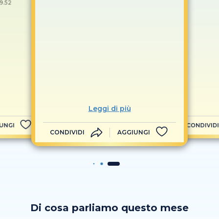
19.52
Leggi di più
UNGI
CONDIVIDI
CONDIVIDI
AGGIUNGI
Di cosa parliamo questo mese