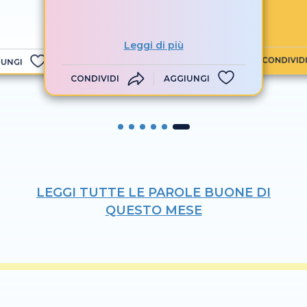
Leggi di più
CONDIVID
IUNGI
CONDIVIDI
AGGIUNGI
LEGGI TUTTE LE PAROLE BUONE DI
QUESTO MESE