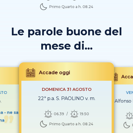
Primo Quarto a h. 08.24
Le parole buone del
mese di...
Accade oggi
Acca
DOMENICA 31 AGOSTO
STO
VE
22ª p.a. S. PAOLINO v. m.
.
S. Alfonso 
a - ne sa
06.39
19.50
gna
Primo Quarto a h. 08.24