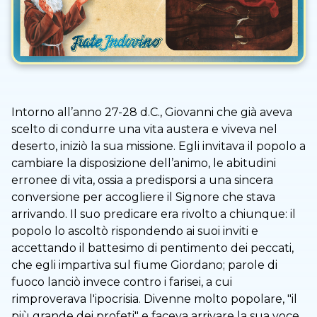
Intorno all’anno 27-28 d.C., Giovanni che già aveva
scelto di condurre una vita austera e viveva nel
deserto, iniziò la sua missione. Egli invitava il popolo a
cambiare la disposizione dell’animo, le abitudini
erronee di vita, ossia a predisporsi a una sincera
conversione per accogliere il Signore che stava
arrivando. Il suo predicare era rivolto a chiunque: il
popolo lo ascoltò rispondendo ai suoi inviti e
accettando il battesimo di pentimento dei peccati,
che egli impartiva sul fiume Giordano; parole di
fuoco lanciò invece contro i farisei, a cui
rimproverava l'ipocrisia. Divenne molto popolare, "il
più grande dei profeti" e faceva arrivare la sua voce