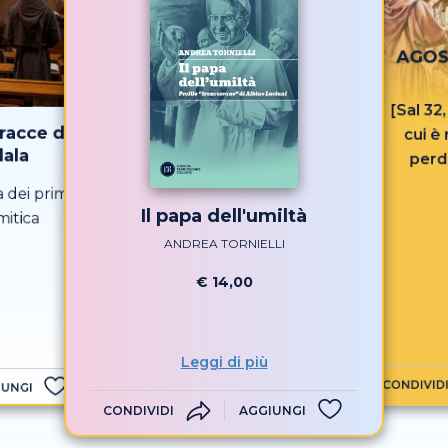
AGOST
[Sal 32
tracce di
cui è
ala
perd
 dei primi
Il papa dell'umiltà
mitica
ANDREA TORNIELLI
€ 14,00
Leggi di più
CONDIVID
IUNGI
CONDIVIDI
AGGIUNGI