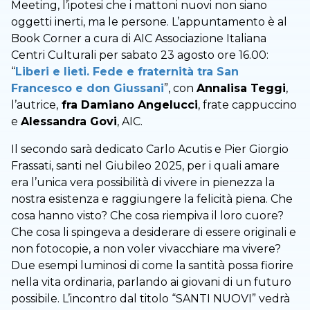
Meeting, l’ipotesi che i mattoni nuovi non siano
oggetti inerti, ma le persone. L’appuntamento è al
Book Corner a cura di AIC Associazione Italiana
Centri Culturali per sabato 23 agosto ore 16.00:
“
Liberi e lieti. Fede e fraternità tra San
Francesco e don Giussani
”, con
Annalisa Teggi
,
l’autrice,
fra Damiano Angelucci
, frate cappuccino
e
Alessandra Govi
, AIC.
Il secondo sarà dedicato Carlo Acutis e Pier Giorgio
Frassati, santi nel Giubileo 2025, per i quali amare
era l’unica vera possibilità di vivere in pienezza la
nostra esistenza e raggiungere la felicità piena. Che
cosa hanno visto? Che cosa riempiva il loro cuore?
Che cosa li spingeva a desiderare di essere originali e
non fotocopie, a non voler vivacchiare ma vivere?
Due esempi luminosi di come la santità possa fiorire
nella vita ordinaria, parlando ai giovani di un futuro
possibile. L’incontro dal titolo “SANTI NUOVI” vedrà