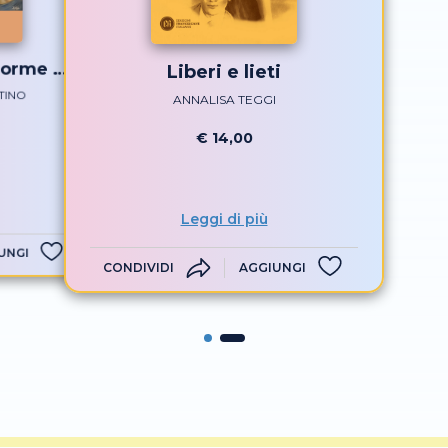
e orme di
Liberi e lieti
 d’Assisi
TINO
ANNALISA TEGGI
€ 14,00
Leggi di più
UNGI
CONDIVIDI
AGGIUNGI