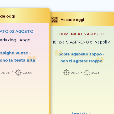
de oggi
Accade oggi
ATO 02 AGOSTO
DOMENICA 03 AGOSTO
aria degli Angeli
18ª p.a. S. ASPRENO di Napoli v.
 spighe vuote -
Sopra sgabello zoppo -
ono la testa alta
non ti agitare troppo
06.06
20.34
06.07
20.33
Leggi di più