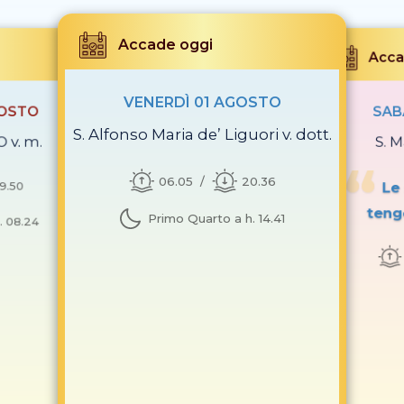
Accade oggi
Acca
VENERDÌ 01 AGOSTO
GOSTO
SAB
S. Alfonso Maria de’ Liguori v. dott.
O v. m.
S. M
06.05
20.36
19.50
Le
teng
Primo Quarto a h. 14.41
. 08.24