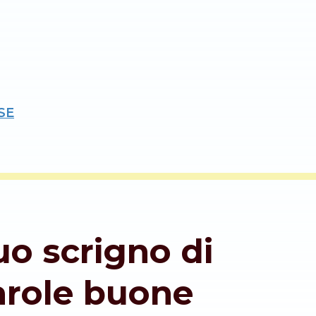
SE
tuo scrigno di
arole buone