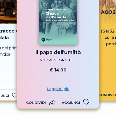
AGOST
tracce di
[Sal 32
dala
cui è
perd
 dei primi
Il papa dell'umiltà
mitica
ANDREA TORNIELLI
€ 14,00
Leggi di più
CONDIVID
IUNGI
CONDIVIDI
AGGIUNGI