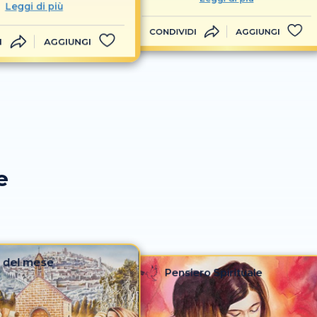
Leggi di più
CONDIVIDI
AGGIUNGI
I
AGGIUNGI
e
 del mese
Pensiero Spirituale