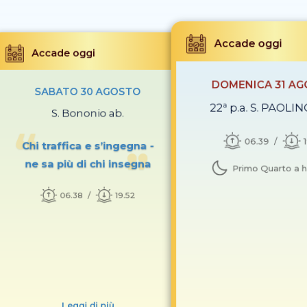
Accade oggi
Accade oggi
DOMENICA 31 A
SABATO 30 AGOSTO
22ª p.a. S. PAOLIN
S. Bononio ab.
06.39
Chi traffica e s’ingegna -
ne sa più di chi insegna
Primo Quarto a h
06.38
19.52
Leggi di più