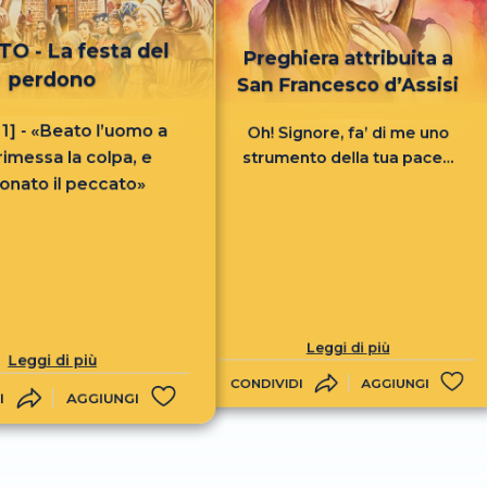
O - La festa del
Preghiera attribuita a
perdono
San Francesco d’Assisi
, 1] - «Beato l’uomo a
Oh! Signore, fa’ di me uno
 rimessa la colpa, e
strumento della tua pace...
onato il peccato»
Leggi di più
Leggi di più
CONDIVIDI
AGGIUNGI
I
AGGIUNGI