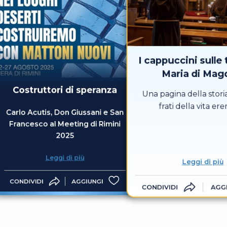
I cappuccini sulle 
Maria di Mag
Costruttori di speranza
Una pagina della storia
frati della vita ere
Carlo Acutis, Don Giussani e San
Francesco al Meeting di Rimini
2025
Leggi di più
Leggi di più
CONDIVIDI
AGGIUNGI
CONDIVIDI
AGG