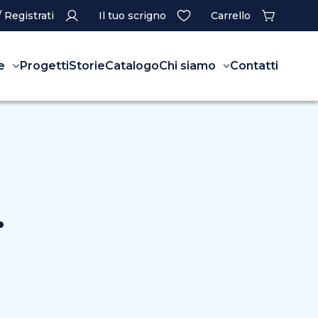
/ Registrati
Il tuo scrigno
Carrello
e
Progetti
Storie
Catalogo
Chi siamo
Contatti
.