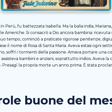
si in Perù, fu battezzata Isabella. Ma la balia india, Maria
delle Americhe. Si consacrò a Dio ancora bambina: ricevu
 tempo, cominciò a praticate rigorose penitenze, digiuni 
se il nome di Rosa di Santa Maria. Aveva estasi ogni sett
, soffrì i tormenti della passione. Amava portare una cor
assisteva bambini e anziani, soprattutto indios. Aveva la 
. Presagì la propria morte un anno prima. È stata procla
role buone del mese