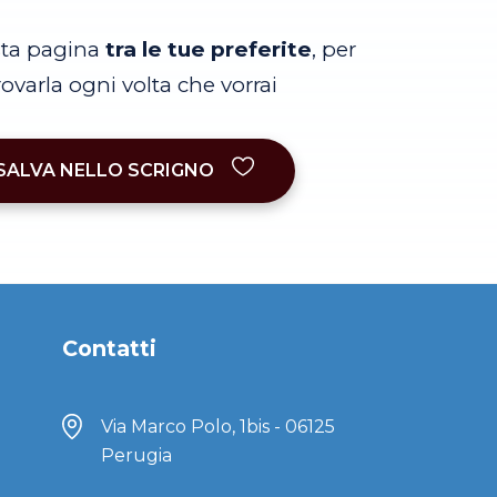
sta pagina
tra le tue preferite
, per
trovarla ogni volta che vorrai
SALVA NELLO SCRIGNO
Contatti
Via Marco Polo, 1bis - 06125
Perugia