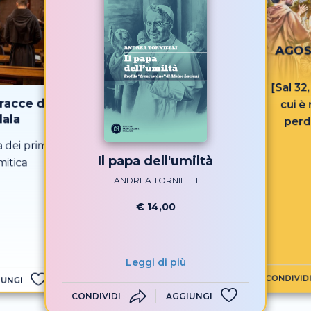
AGOST
[Sal 32
tracce di
cui è
ala
perd
 dei primi
Il papa dell'umiltà
mitica
ANDREA TORNIELLI
€ 14,00
Leggi di più
CONDIVID
IUNGI
CONDIVIDI
AGGIUNGI