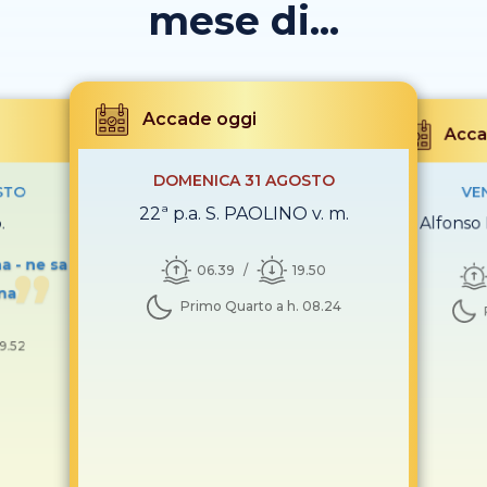
mese di...
Accade oggi
Acca
DOMENICA 31 AGOSTO
STO
VE
22ª p.a. S. PAOLINO v. m.
.
S. Alfonso 
a - ne sa
06.39
19.50
gna
Primo Quarto a h. 08.24
19.52