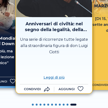
MARZO
[Dt 15, 
Anniversari di civiltà: nel
sette an
segno della legalità, della
d
speranza e del “noi”
 Mondiale
Una serie di ricorrenze tutte legate
di Down
alla straordinaria figura di don Luigi
più, ma
Ciotti
 lezione di
nico”
Leggi di più
UNGI
CONDIVID
CONDIVIDI
AGGIUNGI