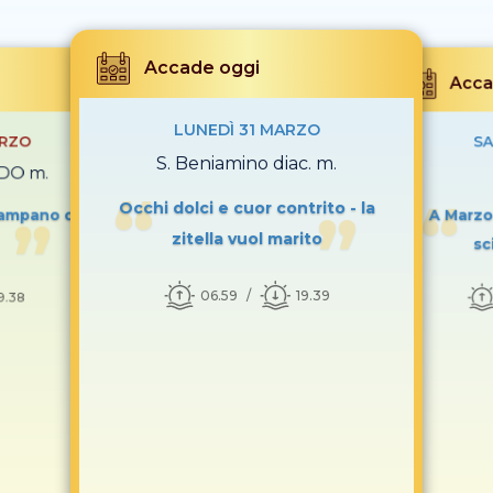
Accade oggi
Acca
LUNEDÌ 31 MARZO
ARZO
SA
S. Beniamino diac. m.
NDO m.
Occhi dolci e cuor contrito - la
campano di
A Marzo 
zitella vuol marito
sc
06.59
19.39
9.38