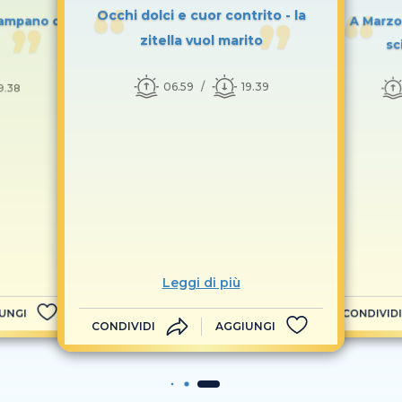
Occhi dolci e cuor contrito - la
campano di
A Marzo 
zitella vuol marito
sc
06.59
19.39
9.38
Leggi di più
UNGI
CONDIVIDI
CONDIVIDI
AGGIUNGI