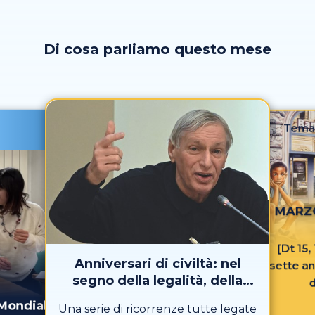
Di cosa parliamo questo mese
Tema
MARZO
[Dt 15, 
Anniversari di civiltà: nel
sette an
segno della legalità, della
d
speranza e del “noi”
 Mondiale
Una serie di ricorrenze tutte legate