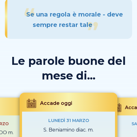
Se una regola è morale - deve
sempre restar tale
Le parole buone del
mese di...
Accade oggi
Acca
LUNEDÌ 31 MARZO
ARZO
SA
S. Beniamino diac. m.
NDO m.