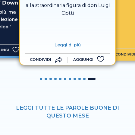
di Down
alla straordinaria figura di don Luigi
più, ma
Ciotti
 lezione di
nico”
Leggi di più
UNGI
CONDIVID
CONDIVIDI
AGGIUNGI
LEGGI TUTTE LE PAROLE BUONE DI
QUESTO MESE