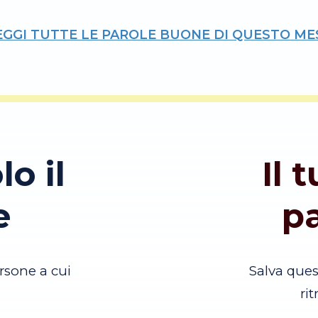
EGGI TUTTE LE PAROLE BUONE DI QUESTO ME
lo il
Il 
e
p
rsone a cui
Salva que
ri