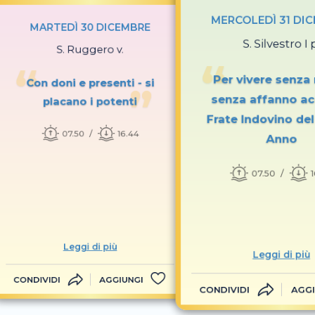
MERCOLEDÌ 31 DI
MARTEDÌ 30 DICEMBRE
S. Silvestro I 
S. Ruggero v.
Per vivere senza 
Con doni e presenti - si
senza affanno ac
placano i potenti
Frate Indovino de
07.50
16.44
Anno
07.50
Leggi di più
Leggi di più
CONDIVIDI
AGGIUNGI
CONDIVIDI
AGGI