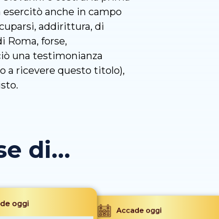
la esercitò anche in campo
cuparsi, addirittura, di
i Roma, forse,
ciò una testimonianza
a ricevere questo titolo),
isto.
 di...
de oggi
Accade oggi