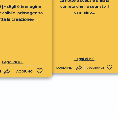
La notte è scesa e brilla la
15] - «Egli è immagine
cometa che ha segnato il
cammino...
invisibile, primogenito
utta la creazione»
Leggi di più
Leggi di più
CONDIVIDI
AGGIUNGI
I
AGGIUNGI