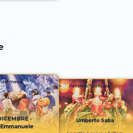
e
 del mese
Pensiero Spirituale
DICEMBRE -
Umberto Saba
'Emmanuele