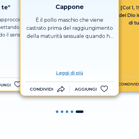
Cappone
 te"
[Col 1, 
del Dio 
approccio
È il pollo maschio che viene
di t
spettando
castrato prima del raggiungimento
do il senso
della maturità sessuale quando ha
nare
circa due mesi e macellato a un’età
tra i 5 e i 7 mesi, ma arriva a 9 mesi
nei casi di alcune produzioni di
eccellenza: particolarmente
Leggi di più
pregiati il Cappone dei Gonzaga nel
CONDIVID
Mantovano e quello di Morozzo nel
IUNGI
CONDIVIDI
AGGIUNGI
Cuneese che è presidio Slow Food.
La castrazione produce un
aumento del grasso anche tra le
fibre muscolari per cui la sua carne
risulta più morbida e saporita.