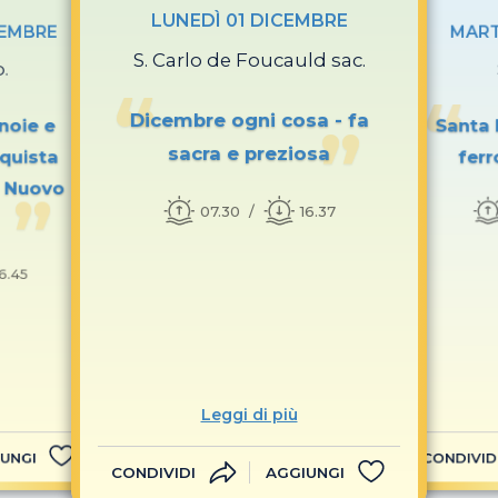
LUNEDÌ 01 DICEMBRE
CEMBRE
MART
S. Carlo de Foucauld sac.
p.
Dicembre ogni cosa - fa
noie e
Santa 
sacra e preziosa
quista
ferr
l Nuovo
07.30
16.37
16.45
Leggi di più
UNGI
CONDIVID
CONDIVIDI
AGGIUNGI