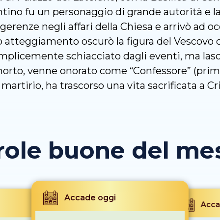
antino fu un personaggio di grande autorità e 
gerenze negli affari della Chiesa e arrivò ad oc
o atteggiamento oscurò la figura del Vescovo d
emplicemente schiacciato dagli eventi, ma las
morto, venne onorato come “Confessore” (primo 
martirio, ha trascorso una vita sacrificata a Cr
role buone del mese
Accade oggi
Acca