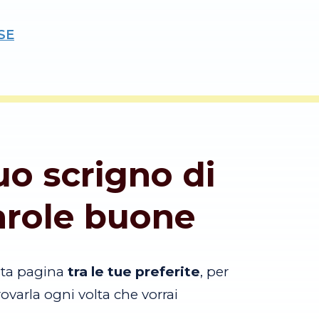
SE
tuo scrigno di
arole buone
sta pagina
tra le tue preferite
, per
trovarla ogni volta che vorrai