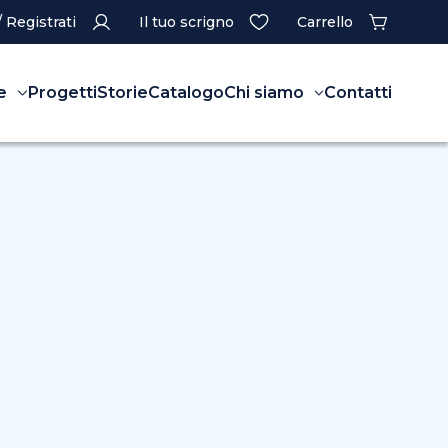
/ Registrati
Il tuo scrigno
Carrello
e
Progetti
Storie
Catalogo
Chi siamo
Contatti