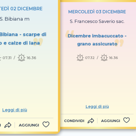
EDÌ 02 DICEMBRE
MERCOLEDÌ 03 DICEMBRE
S. Bibiana m
S. Francesco Saverio sac.
Bibiana - scarpe di
Dicembre imbacuccato -
o e calze di lana
grano assicurato
07.31
16.36
07.32
16.36
Leggi di più
Leggi di più
CONDIVIDI
AGGIUNGI
I
AGGIUNGI