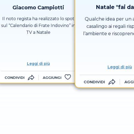
Natale "fai da
Giacomo Campiotti
Il noto regista ha realizzato lo spot
Qualche idea per un 
sul “Calendario di Frate Indovino” in
casalingo ai regali ri
TV a Natale
l’ambiente e riscopren
profondo del do
Leggi di più
Leggi di più
CONDIVIDI
AGGIUNGI
CONDIVIDI
AGG