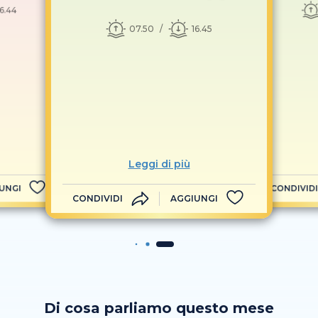
16.44
07.50
16.45
Leggi di più
UNGI
CONDIVIDI
CONDIVIDI
AGGIUNGI
Di cosa parliamo questo mese