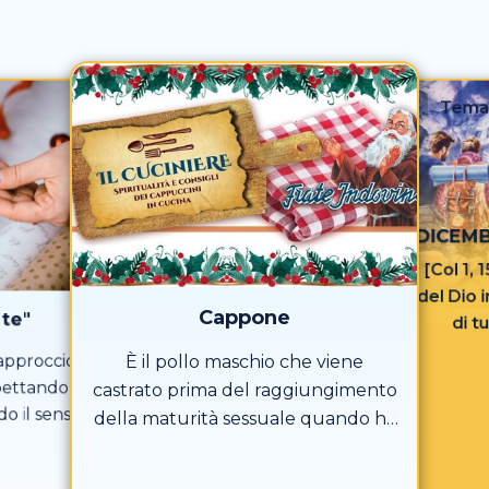
Tema
DICEMB
[Col 1, 
del Dio 
Cappone
 te"
di t
approccio
È il pollo maschio che viene
spettando
castrato prima del raggiungimento
do il senso
della maturità sessuale quando ha
nare
circa due mesi e macellato a un’età
tra i 5 e i 7 mesi, ma arriva a 9 mesi