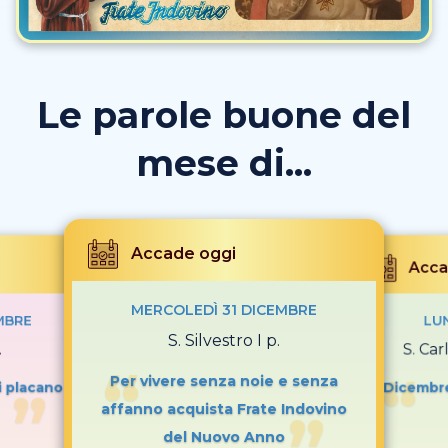
Le parole buone del
mese di...
Accade oggi
Acca
MERCOLEDÌ 31 DICEMBRE
MBRE
LUN
S. Silvestro I p.
.
S. Car
Per vivere senza noie e senza
i placano i
Dicembre
affanno acquista Frate Indovino
del Nuovo Anno