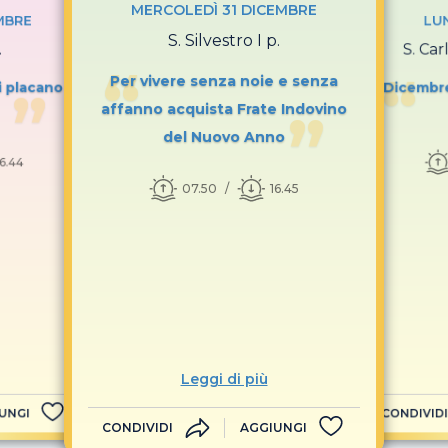
MERCOLEDÌ 31 DICEMBRE
MBRE
LUN
S. Silvestro I p.
.
S. Car
Per vivere senza noie e senza
i placano i
Dicembre
affanno acquista Frate Indovino
del Nuovo Anno
16.44
07.50
16.45
Leggi di più
UNGI
CONDIVIDI
CONDIVIDI
AGGIUNGI