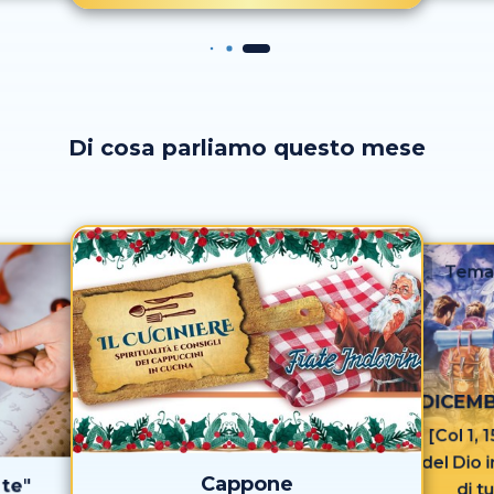
Di cosa parliamo questo mese
Tema
DICEMB
[Col 1, 
del Dio 
Cappone
 te"
di t