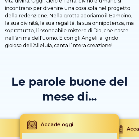
vita divina. Oggi, Cielo e Terra, divino e umano si
incontrano per divenire una cosa sola nel progetto
della redenzione. Nella grotta adoriamo il Bambino,
la sua divinità, la sua regalità, la sua onnipotenza, ma
soprattutto, l’insondabile mistero di Dio, che nasce
nell’anima dell’uomo. E con gli Angeli, al grido
gioioso dell’Alleluia, canta l’intera creazione!
Le parole buone del
mese di...
Accade oggi
Acca