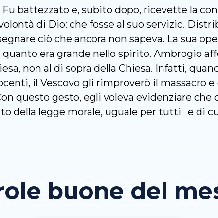
 Fu battezzato e, subito dopo, ricevette la co
lontà di Dio: che fosse al suo servizio. Distrib
segnare ciò che ancora non sapeva. La sua opera
er quanto era grande nello spirito. Ambrogio af
iesa, non al di sopra della Chiesa. Infatti, qua
ocenti, il Vescovo gli rimproverò il massacro 
Con questo gesto, egli voleva evidenziare che 
o della legge morale, uguale per tutti, e di cui
role buone del mese