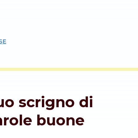
SE
tuo scrigno di
arole buone