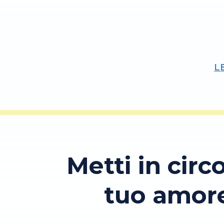
L
Metti in circo
tuo amor