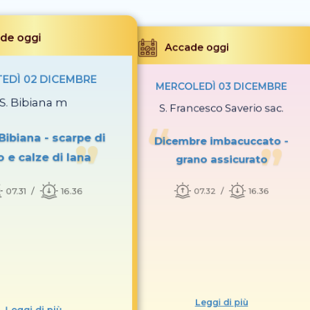
de oggi
Accade oggi
EDÌ 02 DICEMBRE
MERCOLEDÌ 03 DICEMBRE
S. Bibiana m
S. Francesco Saverio sac.
Bibiana - scarpe di
Dicembre imbacuccato -
o e calze di lana
grano assicurato
07.31
16.36
07.32
16.36
Leggi di più
Leggi di più