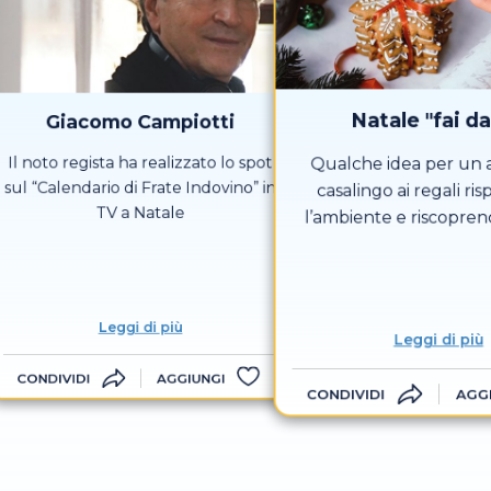
Natale "fai da
Giacomo Campiotti
Il noto regista ha realizzato lo spot
Qualche idea per un 
sul “Calendario di Frate Indovino” in
casalingo ai regali ri
TV a Natale
l’ambiente e riscopren
profondo del do
Leggi di più
Leggi di più
CONDIVIDI
AGGIUNGI
CONDIVIDI
AGG