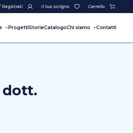
/ Registrati
Il tuo scrigno
Carrello
e
Progetti
Storie
Catalogo
Chi siamo
Contatti
 dott.