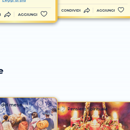
CONDIVIDI
AGGIUNGI
I
AGGIUNGI
e
 del mese
Pensiero Spirituale