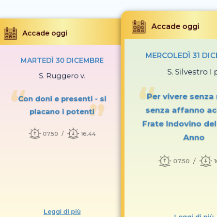
Accade oggi
Accade oggi
MERCOLEDÌ 31 DI
MARTEDÌ 30 DICEMBRE
S. Silvestro I 
S. Ruggero v.
Per vivere senza 
Con doni e presenti - si
senza affanno ac
placano i potenti
Frate Indovino de
07.50
16.44
Anno
07.50
Leggi di più
Leggi di più