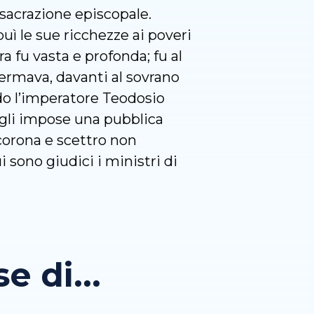
nsacrazione episcopale.
uì le sue ricchezze ai poveri
 fu vasta e profonda; fu al
fermava, davanti al sovrano
ndo l’imperatore Teodosio
e gli impose una pubblica
corona e scettro non
 sono giudici i ministri di
 di...