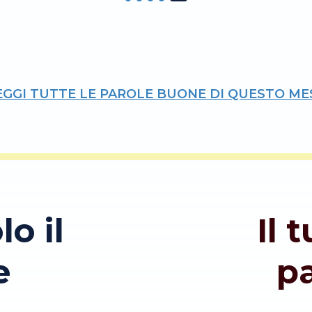
fibre muscolari per cui la sua carne
risulta più morbida e saporita.
EGGI TUTTE LE PAROLE BUONE DI QUESTO ME
lo il
Il 
e
p