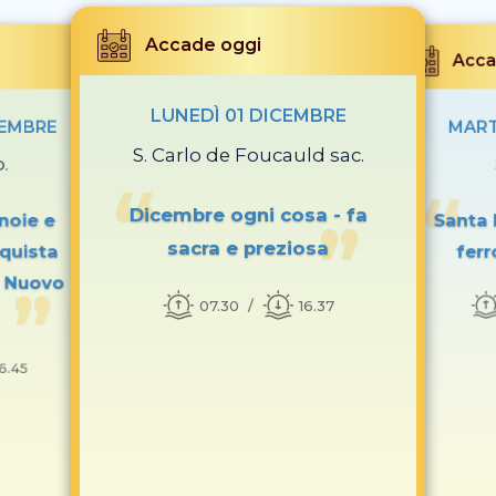
Accade oggi
Acca
LUNEDÌ 01 DICEMBRE
CEMBRE
MART
S. Carlo de Foucauld sac.
p.
Dicembre ogni cosa - fa
noie e
Santa 
sacra e preziosa
quista
ferr
l Nuovo
07.30
16.37
16.45