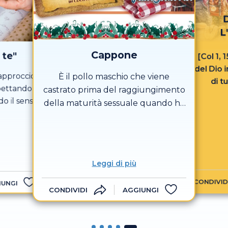
L
Cappone
 te"
[Col 1, 
del Dio 
approccio
È il pollo maschio che viene
di t
spettando
castrato prima del raggiungimento
do il senso
della maturità sessuale quando ha
nare
circa due mesi e macellato a un’età
tra i 5 e i 7 mesi, ma arriva a 9 mesi
nei casi di alcune produzioni di
eccellenza: particolarmente
Leggi di più
pregiati il Cappone dei Gonzaga nel
CONDIVID
Mantovano e quello di Morozzo nel
IUNGI
CONDIVIDI
AGGIUNGI
Cuneese che è presidio Slow Food.
La castrazione produce un
aumento del grasso anche tra le