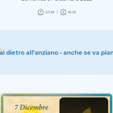
07.36
16.35
ai dietro all’anziano - anche se va pia