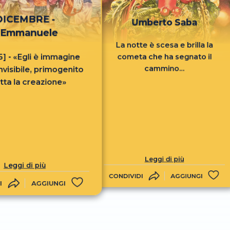
DICEMBRE -
Umberto Saba
'Emmanuele
La notte è scesa e brilla la
15] - «Egli è immagine
cometa che ha segnato il
cammino...
invisibile, primogenito
utta la creazione»
Leggi di più
Leggi di più
CONDIVIDI
AGGIUNGI
I
AGGIUNGI