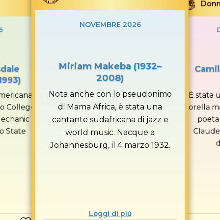
Don
NOVEMBRE 2026
6
Miriam Makeba (1932–
sdale
Camil
2008)
1993)
Nota anche con lo pseudonimo
americana
È stata 
di Mama Africa, è stata una
o College
sorella m
Mechanic
poeta
cantante sudafricana di jazz e
o State
Claudel
world music. Nacque a
d
Johannesburg, il 4 marzo 1932.
Leggi di più