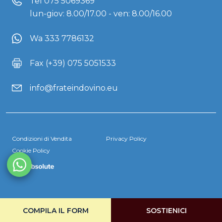
Tel
075 5069369
lun-giov: 8.00/17.00 - ven: 8.00/16.00
Wa 333 7786132
Fax (+39) 075 5051533
info@frateindovino.eu
Condizioni di Vendita
Privacy Policy
Cookie Policy
COMPILA IL FORM
SOSTIENICI