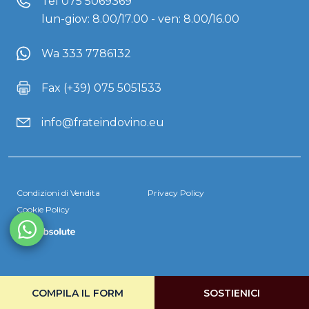
Tel
075 5069369
lun-giov: 8.00/17.00 - ven: 8.00/16.00
Wa 333 7786132
Fax (+39) 075 5051533
info@frateindovino.eu
Condizioni di Vendita
Privacy Policy
Cookie Policy
COMPILA IL FORM
SOSTIENICI