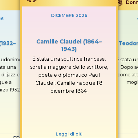
Don
DICEMBRE 2026
26
Camille Claudel (1864–
(1932–
Teodor
1943)
È stata una scultrice francese,
seudonimo
È stata u
sorella maggiore dello scrittore,
ata una
Dopo av
di jazz e
come attr
poeta e diplomatico Paul
que a
mogl
Claudel. Camille nacque l’8
rzo 1932.
dicembre 1864.
Leggi di più