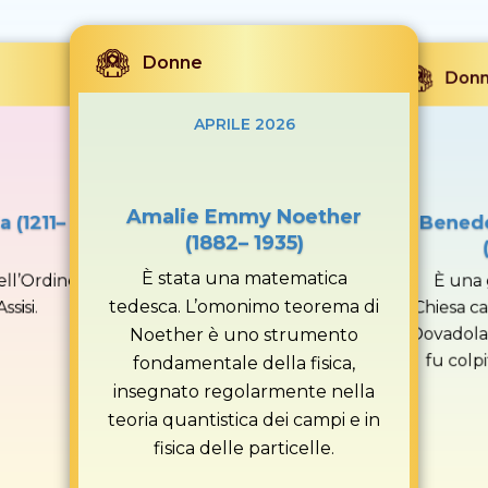
Donne
Don
APRILE 2026
Amalie Emmy Noether
 (1211–
Benede
(1882– 1935)
È stata una matematica
ell’Ordine
È una 
tedesca. L’omonimo teorema di
ssisi.
Chiesa ca
Dovadola (
Noether è uno strumento
fu colp
fondamentale della fisica,
insegnato regolarmente nella
teoria quantistica dei campi e in
fisica delle particelle.