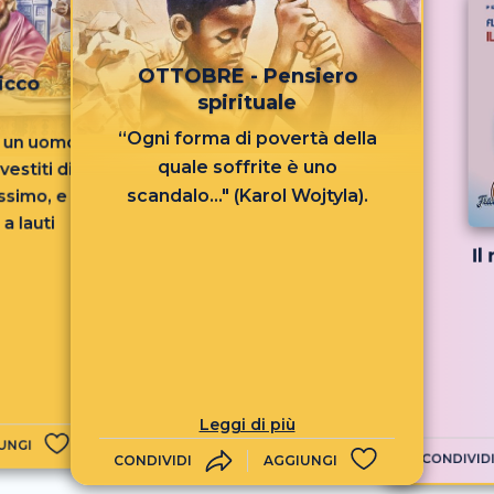
OTTOBRE - Pensiero
icco
spirituale
“Ogni forma di povertà della
ra un uomo
quale soffrite è uno
estiti di
scandalo..." (Karol Wojtyla).
issimo, e
a lauti
Il
Leggi di più
UNGI
CONDIVID
CONDIVIDI
AGGIUNGI