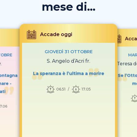
mese di...
Accade oggi
Acca
GIOVEDÌ 31 OTTOBRE
TOBRE
MAR
S. Angelo d’Acri fr.
.
S. Teresa d
La speranza è l’ultima a morire
montagna
Se l’Otto
are -
mo
06.51
17.05
ati
17.06