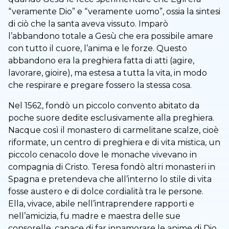
“veramente Dio” e “veramente uomo”, ossia la sintesi
di ciò che la santa aveva vissuto. Imparò
l’abbandono totale a Gesù che era possibile amare
con tutto il cuore, l’anima e le forze. Questo
abbandono era la preghiera fatta di atti (agire,
lavorare, gioire), ma estesa a tutta la vita, in modo
che respirare e pregare fossero la stessa cosa.
Nel 1562, fondò un piccolo convento abitato da
poche suore dedite esclusivamente alla preghiera.
Nacque così il monastero di carmelitane scalze, cioè
riformate, un centro di preghiera e di vita mistica, un
piccolo cenacolo dove le monache vivevano in
compagnia di Cristo. Teresa fondò altri monasteri in
Spagna e pretendeva che all’interno lo stile di vita
fosse austero e di dolce cordialità tra le persone.
Ella, vivace, abile nell’intraprendere rapporti e
nell’amicizia, fu madre e maestra delle sue
consorelle, capace di far innamorare le anime di Dio.