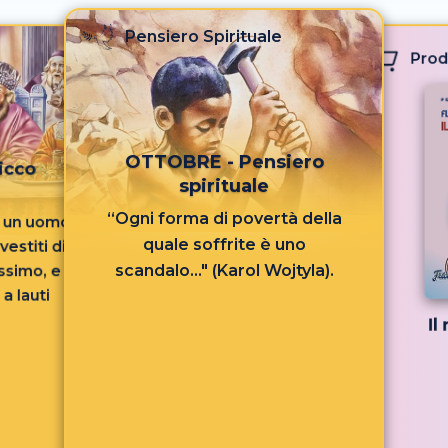
Pensiero Spirituale
Prod
OTTOBRE - Pensiero
icco
spirituale
“Ogni forma di povertà della
ra un uomo
quale soffrite è uno
estiti di
scandalo..." (Karol Wojtyla).
issimo, e
a lauti
Il