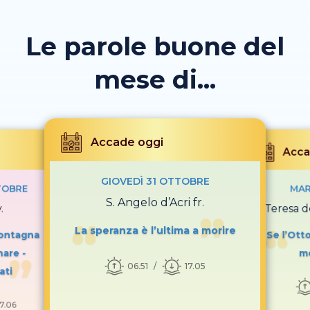
Le parole buone del
mese di...
Accade oggi
Acca
GIOVEDÌ 31 OTTOBRE
TOBRE
MAR
S. Angelo d’Acri fr.
.
S. Teresa d
La speranza è l’ultima a morire
montagna
Se l’Otto
are -
mo
06.51
17.05
ati
17.06