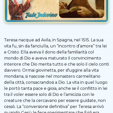
Teresa nacque ad Avila, in Spagna, nel 1515. La sua
vita fu, sin da fanciulla, un “incontro d’amore” tra lei
e Cristo. Ella aveva il dono della familiarità col
mondo di Dio e aveva maturato il convincimento
interiore che Dio merita tutto e che solo il cielo conti
davvero. Ormai giovinetta, per sfuggire alla vita
mondana, si nascose nel monastero carmelitano
della città, consacrandosi a Dio. La vita in quel luogo
le portò tanta pace e gioia, anche se il conflitto in lei
tra il voler essere solo di Dio e l’amicizia con le
creature che la cercavano per essere guidate, non
cessò. La “conversione definitiva” per Teresa arrivò
quando Gesù le fece sperimentare che Egli era