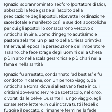
Ignazio, soprannominato Teòforo (portatore di Dio),
abbracciò la fede grazie all’ascolto della
predicazione degli apostoli. Ricevette l’ordinazione
sacerdotale e manifestò così le sue doti apostoliche
per cui gli apostoli lo consacrarono vescovo di
Antiochia, in Siria, uomo d'ingegno acutissimo e
pastore zelante, un pilastro della Chiesa primitiva.
Infieriva, all’epoca, la persecuzione dell'imperatore
Traiano, che fece strage degli uomini della Chiesa
più in alto nella scala gerarchica e più chiari nella
fama e nella santità.
Ignazio fu arrestato, condannato “ad bestias” e fu
condotto in catene, con un penoso viaggio, da
Antiochia a Roma, dove si allestivano feste in cui i
cristiani dovevano servire da spettacolo, nel circo,
divorati dalle belve. Durante il lungo viaggio, egli
scrisse sette lettere, in cui incitava tutti i fedeli di
fuggire il peccato, di rimanere fermi nella fede,