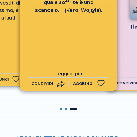
quale soffrite è uno
estiti di
scandalo..." (Karol Wojtyla).
issimo, e
a lauti
Il
Leggi di più
UNGI
CONDIVID
CONDIVIDI
AGGIUNGI