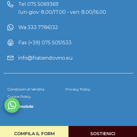
Tel
075 5069369
lun-giov: 8.00/17.00 - ven: 8.00/16.00
Wa 333 7786132
Fax (+39) 075 5051533
info@frateindovino.eu
Condizioni di Vendita
Privacy Policy
Cookie Policy
COMPILA IL FORM
SOSTIENICI