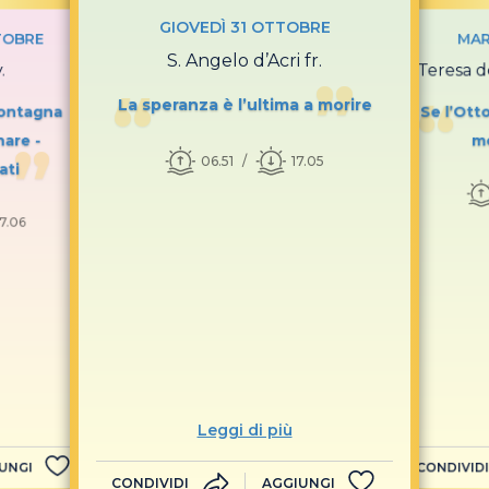
GIOVEDÌ 31 OTTOBRE
TOBRE
MAR
S. Angelo d’Acri fr.
.
S. Teresa d
La speranza è l’ultima a morire
montagna
Se l’Otto
are -
mo
06.51
17.05
ati
17.06
Leggi di più
UNGI
CONDIVIDI
CONDIVIDI
AGGIUNGI