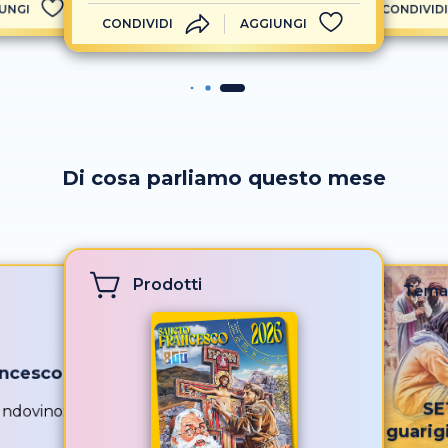
UNGI
CONDIVIDI
CONDIVIDI
AGGIUNGI
Di cosa parliamo questo mese
Prodotti
Tema
ancesco
SE
 Indovino:
guarig
ottant’anni