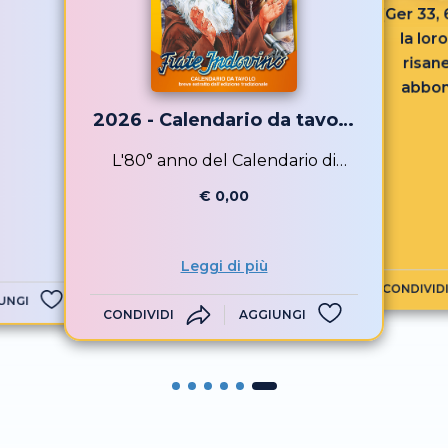
azione in
[Ger 33, 
.
la loro
risan
abbon
2026 - Calendario da tavolo
Sancto Francesco
L'80° anno del Calendario di
Frate Indovino
€ 0,00
Leggi di più
CONDIVID
UNGI
CONDIVIDI
AGGIUNGI