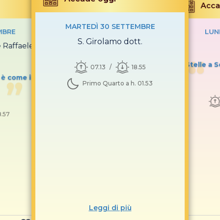
Acca
MARTEDÌ 30 SETTEMBRE
MBRE
LUN
S. Girolamo dott.
e Raffaele
Stelle a 
07.13
18.55
 è come il
Primo Quarto a h. 01.53
8.57
Leggi di più