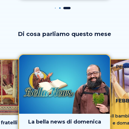
Di cosa parliamo questo mese
Pensi
FEBB
«Il bam
La bella news di domenica
fratelli
e doma