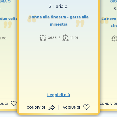
BRAIO
GIO
S. Ilario p.
.
S
Donna alla finestra - gatta alla
 due volte
La neve 
minestra
str
06.53
18.01
8.00
Leggi di più
UNGI
CONDIVIDI
CONDIVIDI
AGGIUNGI