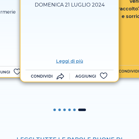
ven
DOMENICA 21 LUGLIO 2024
raccolt
ermerie
e sorrid
suo bam
desider
(Rabi
Leggi di più
CONDIVID
IUNGI
CONDIVIDI
AGGIUNGI