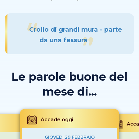
Crollo di grandi mura - parte
da una fessura
Le parole buone del
mese di...
Accade oggi
Acca
GIOVEDÌ 29 FEBBRAIO