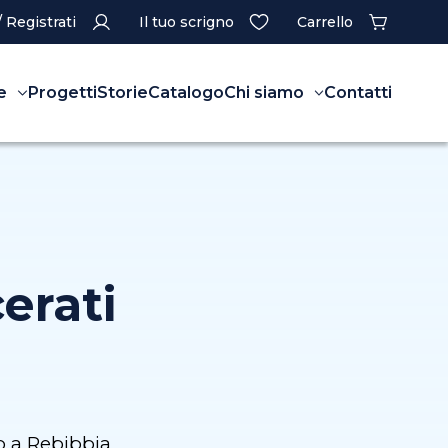
/ Registrati
Il tuo scrigno
Carrello
e
Progetti
Storie
Catalogo
Chi siamo
Contatti
cerati
no a Rebibbia