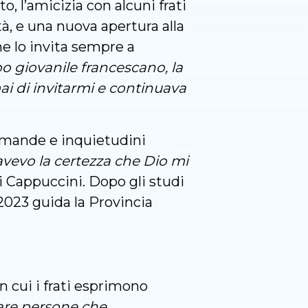
o, l’amicizia con alcuni frati
ltà, e una nuova apertura alla
he lo invita sempre a
o giovanile francescano, la
i di invitarmi e continuava
domande e inquietudini
avevo la certezza che Dio mi
 i Cappuccini. Dopo gli studi
 2023 guida la Provincia
n cui i frati esprimono
are persone che