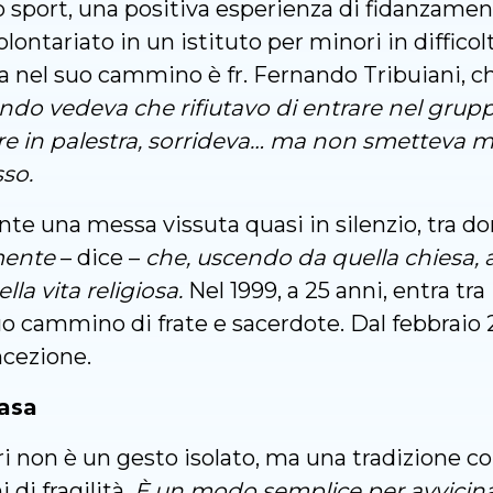
lo sport, una positiva esperienza di fidanzament
olontariato in un istituto per minori in diffico
va nel suo cammino è fr. Fernando Tribuiani, c
do vedeva che rifiutavo di entrare nel grupp
re in palestra, sorrideva… ma non smetteva ma
sso.
rante una messa vissuta quasi in silenzio, tra 
mente
– dice –
che, uscendo da quella chiesa, 
la vita religiosa.
Nel 1999, a 25 anni, entra tra
 suo cammino di frate e sacerdote. Dal febbraio
ncezione.
asa
i non è un gesto isolato, ma una tradizione co
 di fragilità.
È un modo semplice per avvicin