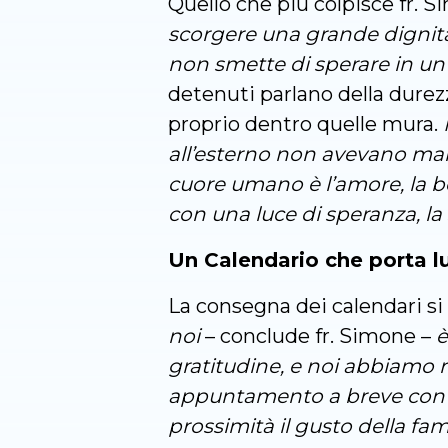
Quello che più colpisce fr. 
scorgere una grande dignità 
non smette di sperare in un 
detenuti parlano della durez
proprio dentro quelle mura.
all’esterno non avevano mai 
cuore umano è l’amore, la b
con una luce di speranza, la 
Un Calendario che porta l
La consegna dei calendari si
noi
– conclude fr. Simone –
è
gratitudine, e noi abbiamo r
appuntamento a breve con deg
prossimità il gusto della fam