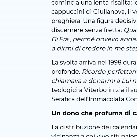
comincia una lenta risalita: 
cappuccini di Giulianova, il v
preghiera. Una figura decisi
discernere senza fretta:
Quan
Gi.Fra., perché dovevo anda
a dirmi di credere in me ste
La svolta arriva nel 1998 du
profonde.
Ricordo perfetta
chiamava a donarmi a Lui nel
teologici a Viterbo inizia il
Serafica dell’Immacolata Co
Un dono che profuma di c
La distribuzione dei calendar
vicinanza a chi vive situazioni