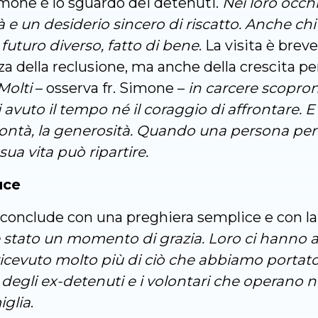
Simone è lo sguardo dei detenuti.
Nei loro occh
e un desiderio sincero di riscatto. Anche chi
futuro diverso, fatto di bene
. La visita è brev
za della reclusione, ma anche della crescita p
Molti
– osserva fr. Simone –
in carcere scopron
avuto il tempo né il coraggio di affrontare. E
ontà, la generosità. Quando una persona per
sua vita può ripartire.
uce
 conclude con una preghiera semplice e con l
 stato un momento di grazia. Loro ci hanno ac
icevuto molto più di ciò che abbiamo portato. 
li ex-detenuti e i volontari che operano nel
iglia
.