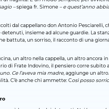
sagio –
spiega fr. Simone
– e quest’anno abbia
colti dal cappellano don Antonio Pesciarelli, ch
e detenuti, insieme ad alcune guardie. La stanz
e battuta, un sorriso, il racconto di una giorn
cina, un altro nella cappella, un altro ancora i
o di Frate Indovino, il pensiero corre subito al
uno. Ce l’aveva mia madre
, aggiunge un altro.
lità. C’è anche chi ammette: C
osì posso sorri
ro