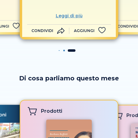
Leggi di più
UNGI
CONDIVIDI
CONDIVIDI
AGGIUNGI
Di cosa parliamo questo mese
Prodotti
oni
Prod