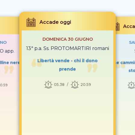
Accade oggi
Acca
DOMENICA 30 GIUGNO
GNO
SA
13ª p.a. Ss. PROTOMARTIRI romani
O app.
Libertà vende - chi il dono
lline nere
Se cammin
prende
e
st
05.38
20.59
0.59