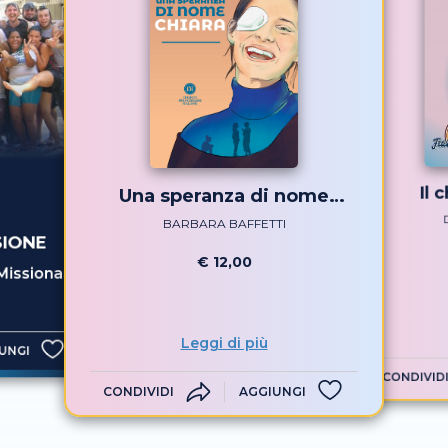
Il 
Una speranza di nome
Chiara
BARBARA BAFFETTI
SIONE
€ 12,00
Missionari
Leggi di più
UNGI
CONDIVID
CONDIVIDI
AGGIUNGI