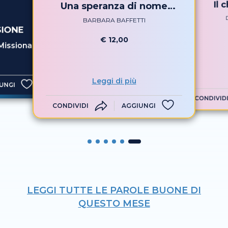
Il 
Una speranza di nome
Chiara
BARBARA BAFFETTI
SIONE
€ 12,00
Missionari
Leggi di più
UNGI
CONDIVID
CONDIVIDI
AGGIUNGI
LEGGI TUTTE LE PAROLE BUONE DI
QUESTO MESE