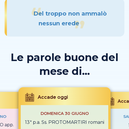
Del troppo non ammalò
nessun erede
Le parole buone del
mese di...
Accade oggi
Acca
DOMENICA 30 GIUGNO
GNO
SA
13ª p.a. Ss. PROTOMARTIRI romani
O app.