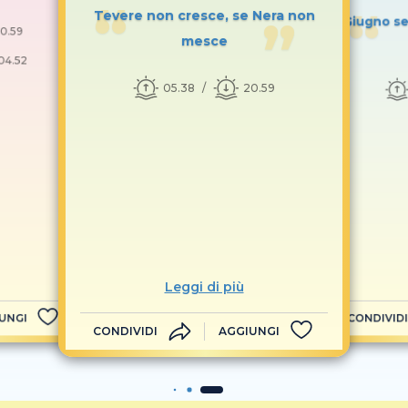
Tevere non cresce, se Nera non
Giugno se
0.59
mesce
04.52
05.38
20.59
Leggi di più
UNGI
CONDIVIDI
CONDIVIDI
AGGIUNGI