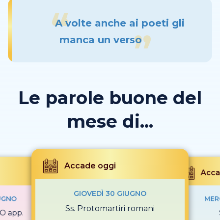
A volte anche ai poeti gli
manca un verso
Le parole buone del
mese di...
Accade oggi
Acca
GIOVEDÌ 30 GIUGNO
UGNO
MER
Ss. Protomartiri romani
O app.