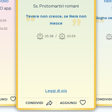
UGNO
MER
Ss. Protomartiri romani
O app.
Tevere non cresce, se Nera non
Giugno se
0.59
mesce
04.52
05.38
20.59
Leggi di più
UNGI
CONDIVIDI
CONDIVIDI
AGGIUNGI