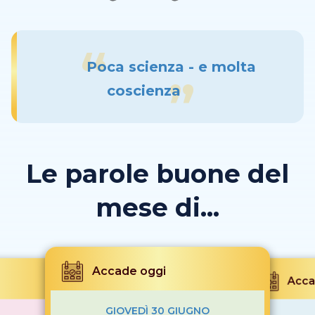
Poca scienza - e molta
coscienza
Le parole buone del
mese di...
Accade oggi
Acca
GIOVEDÌ 30 GIUGNO