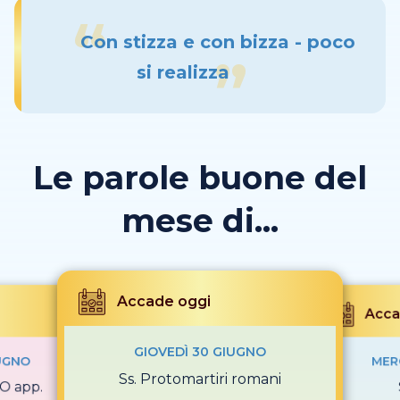
Con stizza e con bizza - poco
si realizza
Le parole buone del
mese di...
Accade oggi
Acca
GIOVEDÌ 30 GIUGNO
UGNO
MER
Ss. Protomartiri romani
O app.