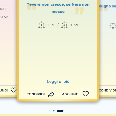
Tevere non cresce, se Nera non
Giugno se
0.59
mesce
04.52
05.38
20.59
Leggi di più
UNGI
CONDIVIDI
CONDIVIDI
AGGIUNGI