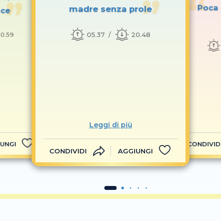
Poca 
madre senza prole
sce
05.37
20.48
0.59
Leggi di più
UNGI
CONDIVID
CONDIVIDI
AGGIUNGI