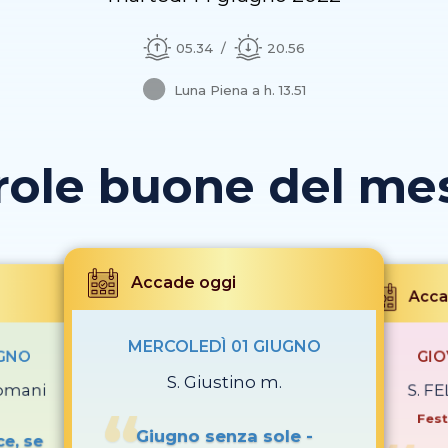
05.34
20.56
Luna Piena a h. 13.51
role buone del mese
Accade oggi
Acca
MERCOLEDÌ 01 GIUGNO
UGNO
GIO
S. Giustino m.
romani
S. FE
Fest
Giugno senza sole -
e, se