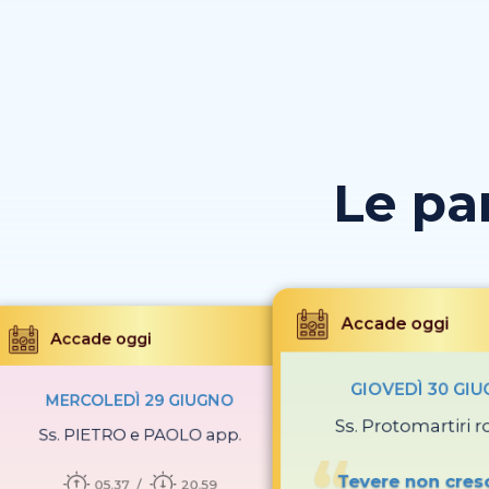
Le pa
Accade oggi
Accade oggi
GIOVEDÌ 30 GI
MERCOLEDÌ 29 GIUGNO
Ss. Protomartiri 
Ss. PIETRO e PAOLO app.
Tevere non cresc
05.37
20.59