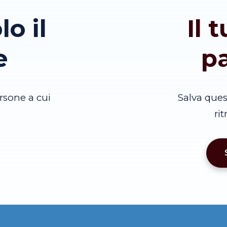
lo il
Il 
e
p
rsone a cui
Salva que
ri