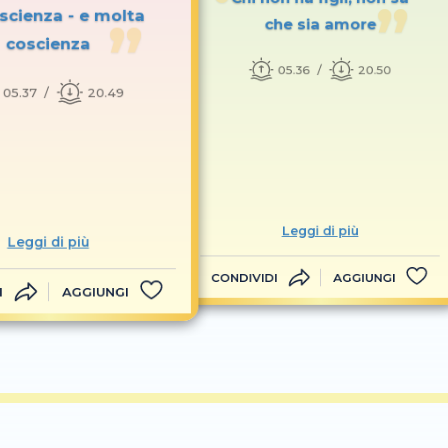
scienza - e molta
che sia amore
coscienza
05.36
20.50
05.37
20.49
Leggi di più
Leggi di più
CONDIVIDI
AGGIUNGI
I
AGGIUNGI