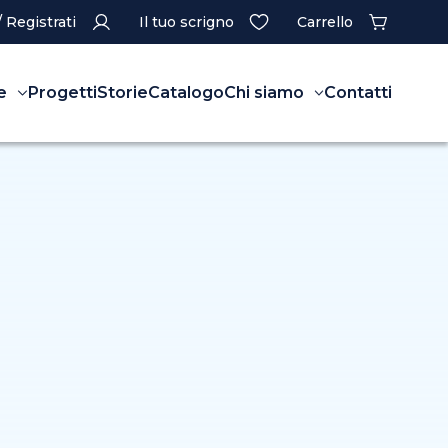
/ Registrati
Il tuo scrigno
Carrello
e
Progetti
Storie
Catalogo
Chi siamo
Contatti