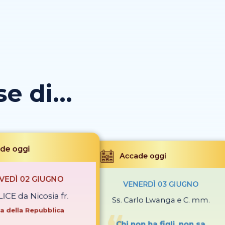
 di...
de oggi
Accade oggi
VEDÌ 02 GIUGNO
VENERDÌ 03 GIUGNO
LICE da Nicosia fr.
Ss. Carlo Lwanga e C. mm.
a della Repubblica
Chi non ha figli, non sa