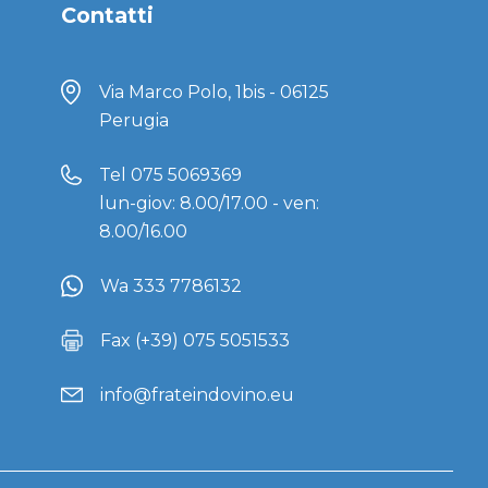
Contatti
Via Marco Polo, 1bis - 06125
Perugia
Tel
075 5069369
lun-giov: 8.00/17.00 - ven:
8.00/16.00
Wa 333 7786132
Fax (+39) 075 5051533
info@frateindovino.eu