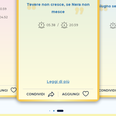
Tevere non cresce, se Nera non
Giugno se
0.59
mesce
04.52
05.38
20.59
Leggi di più
UNGI
CONDIVIDI
CONDIVIDI
AGGIUNGI