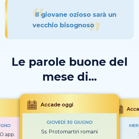
Il giovane ozioso sarà un
vecchio bisognoso
Le parole buone del
mese di...
Accade oggi
Acca
GIOVEDÌ 30 GIUGNO
UGNO
MER
Ss. Protomartiri romani
O app.