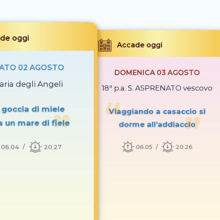
de oggi
Accade oggi
ATO 02 AGOSTO
DOMENICA 03 AGOSTO
aria degli Angeli
18ª p.a. S. ASPRENATO vescovo
goccia di miele
Viaggiando a casaccio si
 un mare di fiele
dorme all’addiaccio
06.04
20.27
06.05
20.26