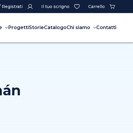
/ Registrati
Il tuo scrigno
Carrello
e
Progetti
Storie
Catalogo
Chi siamo
Contatti
mán