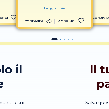
Leggi di più
UNGI
CONDIVID
CONDIVIDI
AGGIUNGI
lo il
Il 
e
p
rsone a cui
Salva que