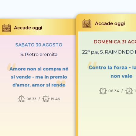
Accade oggi
Accade oggi
DOMENICA 31 A
SABATO 30 AGOSTO
22ª p.a. S. RAIMOND
S. Pietro eremita
Contro la forza - l
Amore non si compra né
non vale
si vende - ma in premio
d’amor, amor si rende
06.34
06.33
19.46