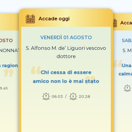
Accade oggi
Acca
VENERDÌ 01 AGOSTO
GOSTO
SAB
S. Alfonso M. de’ Liguori vescovo
O NONNATO
S. M
dottore
a ragion
Una 
Chi cessa di essere
calma
amico non lo è mai stato
19.45
06.03
20.28