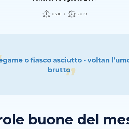
06.10
20.19
egame o fiasco asciutto - voltan l’umo
brutto
role buone del mese