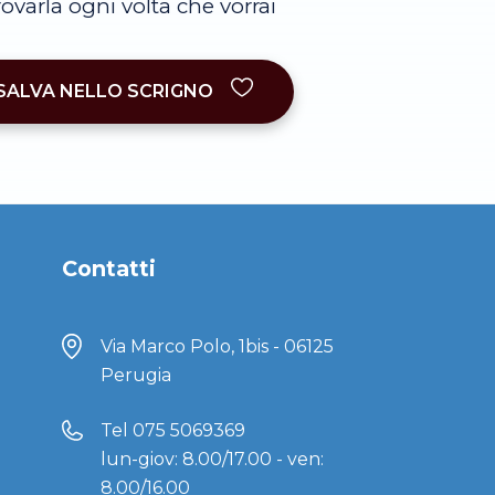
trovarla ogni volta che vorrai
SALVA NELLO SCRIGNO
Contatti
Via Marco Polo, 1bis - 06125
Perugia
Tel
075 5069369
lun-giov: 8.00/17.00 - ven:
8.00/16.00