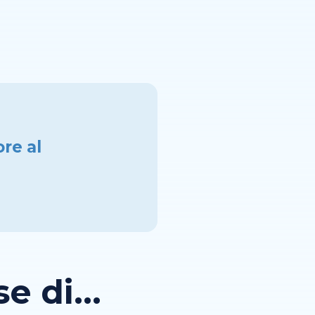
re al
 di...