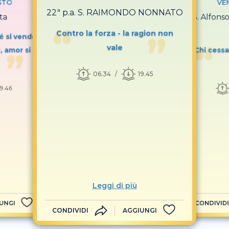
STO
VE
22ª p.a. S. RAIMONDO NONNATO
ta
S. Alfons
Contro la forza - la ragion non
é si vende
vale
, amor si
Chi cessa
06.34
19.45
19.46
Leggi di più
UNGI
CONDIVIDI
CONDIVIDI
AGGIUNGI