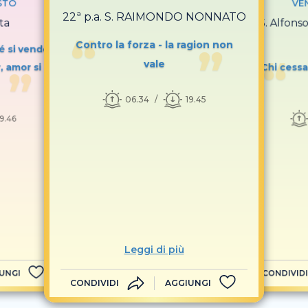
STO
VE
22ª p.a. S. RAIMONDO NONNATO
ta
S. Alfons
Contro la forza - la ragion non
é si vende
vale
, amor si
Chi cessa
06.34
19.45
19.46
Leggi di più
UNGI
CONDIVIDI
CONDIVIDI
AGGIUNGI