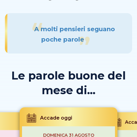
A molti pensieri seguano
poche parole
Le parole buone del
mese di...
Accade oggi
Acca
DOMENICA 31 AGOSTO