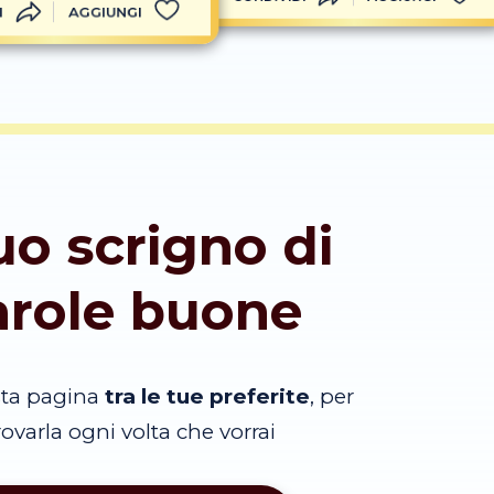
I
AGGIUNGI
tuo scrigno di
arole buone
sta pagina
tra le tue preferite
, per
trovarla ogni volta che vorrai