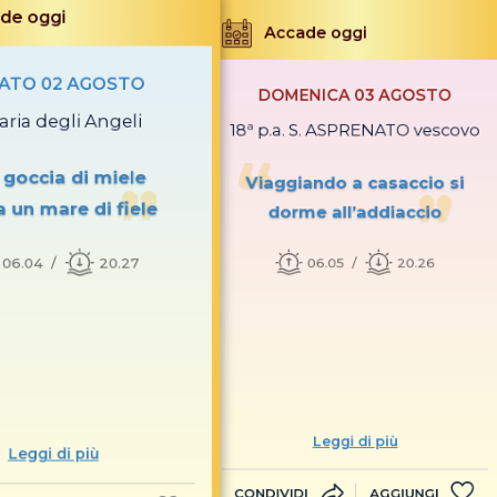
de oggi
Accade oggi
ATO 02 AGOSTO
DOMENICA 03 AGOSTO
aria degli Angeli
18ª p.a. S. ASPRENATO vescovo
goccia di miele
Viaggiando a casaccio si
 un mare di fiele
dorme all’addiaccio
06.04
20.27
06.05
20.26
Leggi di più
Leggi di più
CONDIVIDI
AGGIUNGI