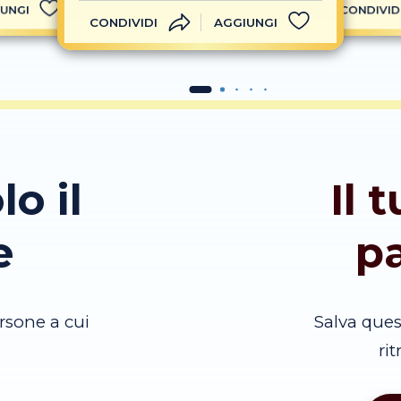
UNGI
CONDIVID
CONDIVIDI
AGGIUNGI
lo il
Il 
e
p
rsone a cui
Salva que
ri