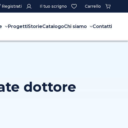
/ Registrati
Il tuo scrigno
Carrello
e
Progetti
Storie
Catalogo
Chi siamo
Contatti
ate dottore