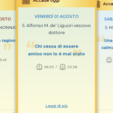
Accade oggi
Acca
VENERDÌ 01 AGOSTO
GOSTO
SAB
S. Alfonso M. de’ Liguori vescovo
O NONNATO
S. M
dottore
a ragion
Una 
Chi cessa di essere
calma
amico non lo è mai stato
19.45
06.03
20.28
Leggi di più