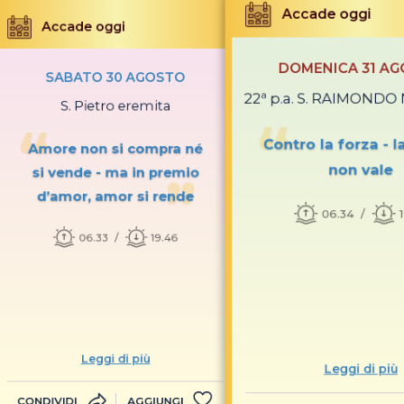
Accade oggi
Accade oggi
DOMENICA 31 A
SABATO 30 AGOSTO
22ª p.a. S. RAIMOND
S. Pietro eremita
Contro la forza - l
Amore non si compra né
non vale
si vende - ma in premio
d’amor, amor si rende
06.34
06.33
19.46
Leggi di più
Leggi di più
CONDIVIDI
AGGIUNGI