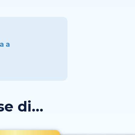
ta a
 di...