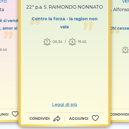
STO
VE
22ª p.a. S. RAIMONDO NONNATO
ta
S. Alfons
Contro la forza - la ragion non
é si vende
vale
, amor si
Chi cessa
06.34
19.45
19.46
Leggi di più
UNGI
CONDIVIDI
CONDIVIDI
AGGIUNGI