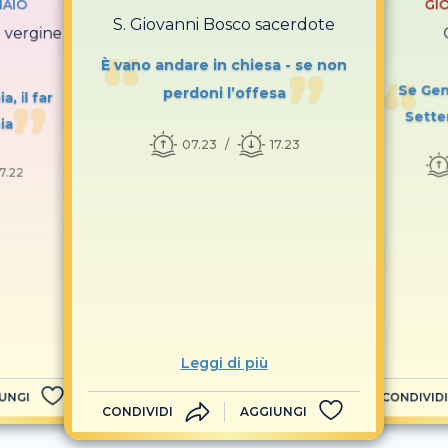
NAIO
GI
S. Giovanni Bosco sacerdote
i vergine
È vano andare in chiesa - se non
Se Genn
perdoni l’offesa
, il far
Sette
ia
07.23
17.23
17.22
Leggi di più
UNGI
CONDIVIDI
CONDIVIDI
AGGIUNGI