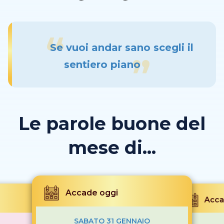
Se vuoi andar sano scegli il
sentiero piano
Le parole buone del
mese di...
Accade oggi
Acca
SABATO 31 GENNAIO