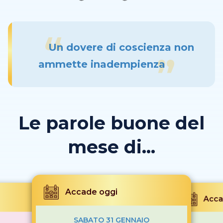
Un dovere di coscienza non
ammette inadempienza
Le parole buone del
mese di...
Accade oggi
Acca
SABATO 31 GENNAIO