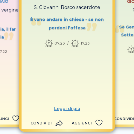
NAIO
GI
S. Giovanni Bosco sacerdote
i vergine
È vano andare in chiesa - se non
Se Genn
perdoni l’offesa
, il far
Sette
ia
07.23
17.23
17.22
Leggi di più
UNGI
CONDIVIDI
CONDIVIDI
AGGIUNGI