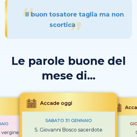
Il buon tosatore taglia ma non
scortica
Le parole buone del
mese di...
Accade oggi
Acca
SABATO 31 GENNAIO
NAIO
GI
S. Giovanni Bosco sacerdote
i vergine