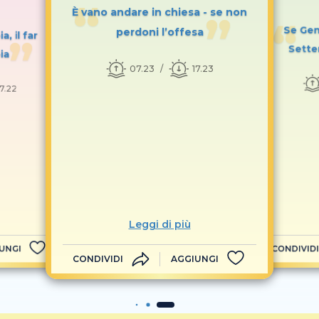
È vano andare in chiesa - se non
Se Genn
perdoni l’offesa
, il far
Sette
ia
07.23
17.23
17.22
Leggi di più
UNGI
CONDIVIDI
CONDIVIDI
AGGIUNGI