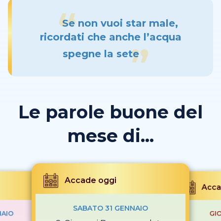
Se non vuoi star male,
ricordati che anche l’acqua
spegne la sete
Le parole buone del
mese di...
Accade oggi
Acca
SABATO 31 GENNAIO
NAIO
GI