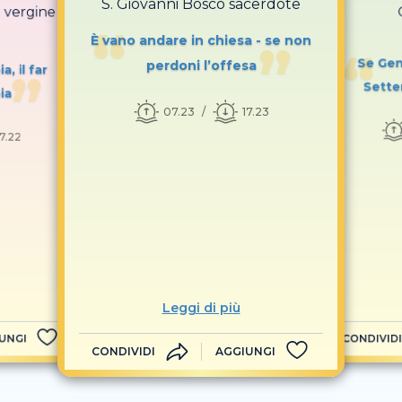
S. Giovanni Bosco sacerdote
i vergine
È vano andare in chiesa - se non
Se Genn
perdoni l’offesa
, il far
Sette
ia
07.23
17.23
17.22
Leggi di più
UNGI
CONDIVIDI
CONDIVIDI
AGGIUNGI